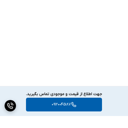
جهت اطلاع از قیمت و موجودی تماس بگیرید.
09120045187