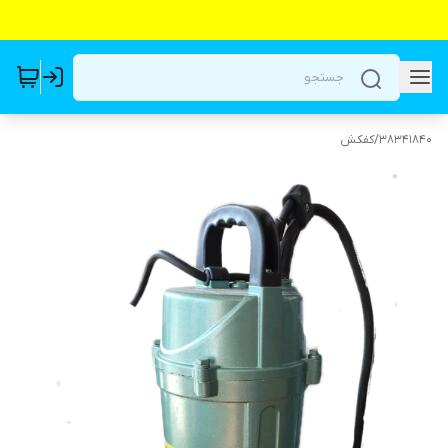
38341840
/
کفکش