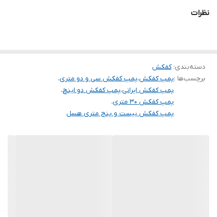
نظرات
جنس شفت
استیل
آمپر
۸
دسته‌بندی
:
کفکش
برچسب‌ها :
پمپ کفکش
،
پمپ کفکش سی و دو متری
،
پمپ کفکش ایرانی
،
پمپ کفکش دو اینچ
،
پمپ کفکش ۳۰ متری
،
پمپ کفکش بیست و پنج متری هسل