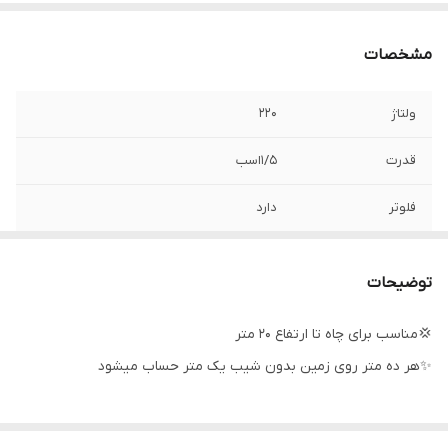
مشخصات
ولتاژ
۲۲۰
قدرت
۱/۵اسب
فلوتر
دارد
سیم پیچی
مس
توضیحات
ساخت کشور
ایران
💢مناسب برای چاه تا ارتفاع ۲۰ متر
دهانه خروجی
۲اینچ
✨هر ده متر روی زمین بدون شیب یک متر حساب میشود
حداکثر ارتفاع
۲۵ متر
حداکثر آبدهی
۱۶۵ لیتر در دقیقه