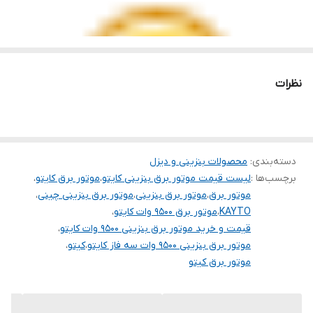
سوخت مصرفی
بنزین
ولتمتر
دیجیتال و ساعت کار
سیم پیچی
مس
نظرات
شاسی
قوی 32 میل
چرخ
✅ ( 10 اینچ )
دسته‌بندی
:
محصولات بنزینی و دیزل
تثبیت کننده ولتاژ
✅
برچسب‌ها :
لیست قیمت موتور برق بنزینی کایتو
،
موتور برق کایتو
،
AVR
موتور برق
،
موتور برق بنزینی
،
موتور برق بنزینی چینی
،
KAYTO
،
موتور برق 9500 وات کایتو
،
نوع موتور
تک سیلندر 4 زمانه
قیمت و خرید موتور برق بنزینی 9500 وات کایتو
،
موتور برق بنزینی 9500 وات سه فاز کایتو
،
کیتو
،
کشور سازنده
چین
موتور برق کیتو
تابلو ATS
❌
ویژگی ها :