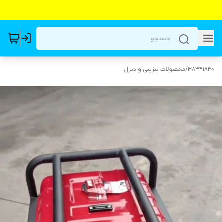
38341840
/
محصولات بنزینی و دیزل