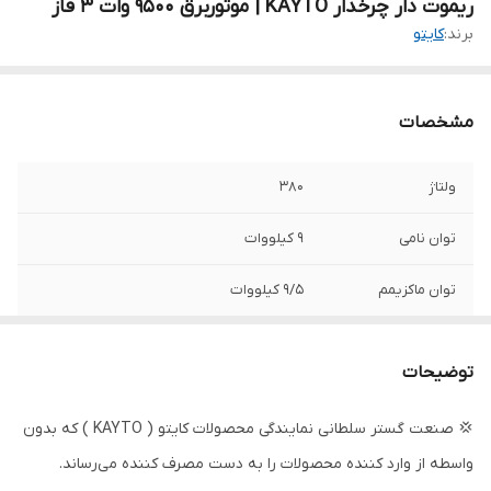
ریموت دار چرخدار KAYTO | موتوربرق 9500 وات 3 فاز
برند:
کایتو
مشخصات
ولتاژ
380
توان نامی
9 کیلووات
توان ماکزیمم
9/5 کیلووات
آمپر سه فاز
16
توضیحات
آمپر تکفاز
41
💢 صنعت گستر سلطانی نمایندگی محصولات کایتو ( KAYTO ) که بدون
نوع راه انداز
استارتی
واسطه از وارد کننده محصولات را به دست مصرف کننده می‌رساند.