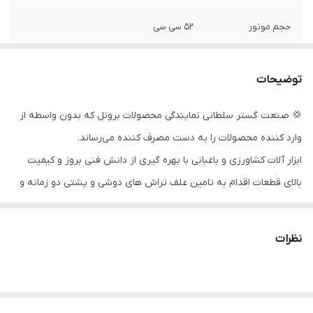
حجم موتور
52 سی سی
راه انداز
هندلی
توضیحات
کشور سازنده
چین
💢 صنعت گستر سلطانی نمایندگی محصولات برونل که بدون واسطه از
توان (اسب بخار)
2
وارد کننده محصولات را به دست مصرف کننده می‌رساند.
ابزار آلات کشاورزی و باغبانی با بهره گیری از دانش فنی بروز و کیفیت
بالای قطعات اقدام به تامین علف تراش های دوشی و پشتی دو زمانه و
چهار زمانه نموده است که از جمله ماشین های پر کاربرد در صنعت
کشاورزی بوده که مورد استقبال زیادی هم از جانب فروشندگان و مصرف
نظرات
کنندگان قرار گرفته است.