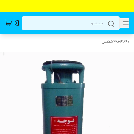
38341840
/
کفکش