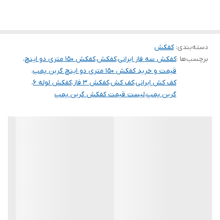
۱. جهت پمپاژ آب تمیز ۲. مناسب برای مصارف صنعتی و کشاورزی ۳.
تعداد پروانه
۵
فواره ها و انتقال آب صاف ۴. آب های آلوده و فاضلاب
حداکثر آبدهی
۳۳۳
(لیتردردقیقه)
دسته‌بندی
:
کفکش
برچسب‌ها :
کفکش سه فاز ایرانی
،
کفکش
،
کفکش 150 متری دو اینچ
،
قیمت و خرید کفکش 150 متری دو اینچ گرین پمپ
،
کف کش ایرانی
،
کف کش
،
کفکش 3 فاز
،
کفکش لوله 6
،
گرین پمپ
،
لیست قیمت کفکش گرین پمپ