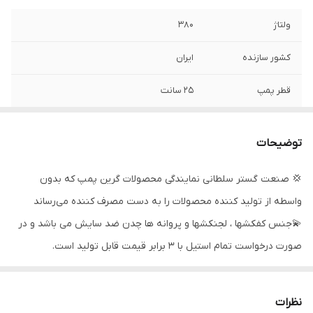
ولتاژ
۳۸۰
کشور سازنده
ایران
قطر پمپ
۲۵ سانت
قدرت
۱۷٫۵ اسب بخار
توضیحات
دهانه خروجی
۲ اینچ
💢 صنعت گستر سلطانی نمایندگی محصولات گرین پمپ که بدون
حداکثر ارتفاع
۱۵۰ متر
واسطه از تولید کننده محصولات را به دست مصرف کننده می‌رساند
حداکثر آمپر
۲۸
💫جنس کفکشها ، لجنکشها و پروانه ها چدن ضد سایش می باشد و در
صورت درخواست تمام استیل با 3 برابر قیمت قابل تولید است.
حداکثر آبدهی
۲۰
💢 مناسب برای جدار ۱۲ اینچ به بالا
(مترمکعب
درساعت)
✨موارد استفاده :
نظرات