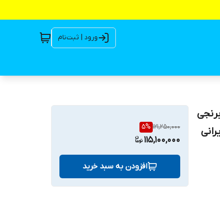
ورود | ثبت‌نام
 اسب کفگرد برنجی
5
%
121,250,000
115,100,000
افزودن به سبد خرید