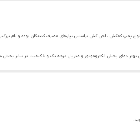
۲۵
۶ اینچ
در تولید و توسعه انواع پمپ کفکش ، لجن کش براساس نیازهای مصرف کنندگان بوده و نام
۸۰ متر
بهتر دمای بخش الکتروموتور و متریال درجه یک و با کیفیت در سایر بخش ه
۱۲۰ متر مکعب در ساعت
ه و نقطه قوت این مجتمع تولیدی به حساب بیاید.
استیل
چدن
۳
۴۴
ید.
25 سانت