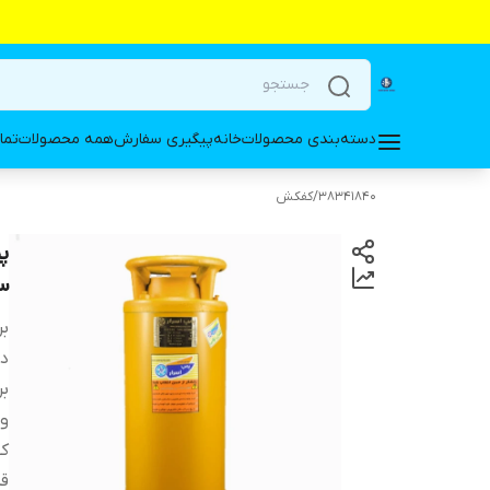
دسته‌بندی محصولات
خانه
پیگیری سفارش
همه محصولات
تما
38341840
/
کفکش
۳ فاز اسرار ASP.38016/3_25_A | کفک
بر
دس
بر
ول
کش
قد