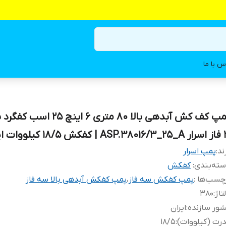
س با ما
پمپ کف کش آبدهی بالا ۸۰ متری ۶ اینچ ۲۵
ش ۱۸/۵ کیلووات ایرانی
ند:
پمپ اسرار
ته‌بندی
:
کفکش
چسب‌ها :
پمپ کفکش سه فاز
،
پمپ کفکش آبدهی بالا سه فاز
تاژ
:
۳۸۰
ور سازنده
:
ایران
رت (کیلووات)
:
۱۸/۵