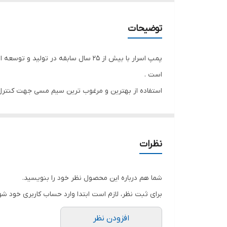
قدرت (اسب بخار)
توضیحات
دهانه خروجی
پمپ اسرار با بیش از ۲۵ سال سابقه 
حداکثر ارتفاع
است .
استفاده از بهترین و مرغوب ترین سیم مسی جهت کنترل 
حداکثر آبدهی
پمپ اسرار رضایتمندی مصرف کنندگان را به همراه داشت
جنس شفت
جنس بدنه و پروانه
نظرات
تعداد پروانه
شما هم درباره این محصول نظر خود را بنویسید.
آمپر
برای ثبت نظر، لازم است ابتدا وارد حساب کاربری خود شو
قطر تنه
افزودن نظر