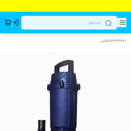
38341840
/
کفکش