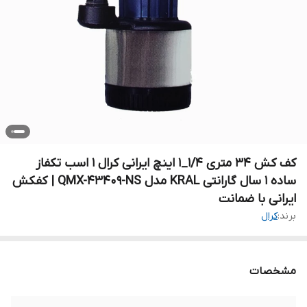
کف کش ۳۴ متری ۱/۴_۱ اینچ ایرانی کرال ۱ اسب تکفاز
ساده ۱ سال گارانتی KRAL مدل QMX-43409-NS | کفکش
ایرانی با ضمانت
برند:
کرال
مشخصات