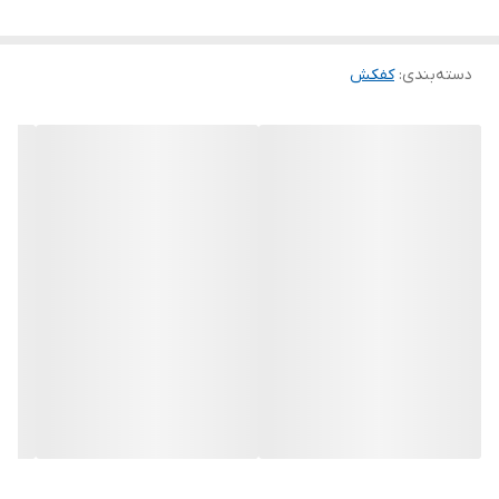
حداکثر ارتفاع
۳۴ متر
💫پروانه كليه پمپها از جنس استنلس استيل ميباشد
💫الكتروموتور طراحي شده براي كليه پمپ ها مطابق با استاندارد 60034-
ولتاژ
220
IEC و 3772-INSO ميباشد
دسته‌بندی
:
کفکش
🌟براي محافظت از سيم پيچي كليه پمپها مجهزبه سيستم ترمو گارد
ميباشند
🌟براي خنك كاري موتور از روغن مخصوص خوراكي مطابق با 14001-ISO
استفاده شده است