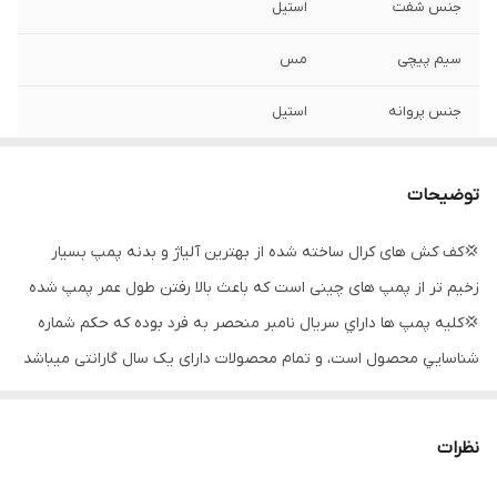
جنس شفت
استیل
سیم پیچی
مس
جنس پروانه
استیل
قدرت
۱ اسب
توضیحات
حداکثر آبدهی
۱۴۰
(لیتردردقیقه)
💢کف کش های کرال ساخته شده از بهترین آلیاژ و بدنه پمپ بسیار
زخیم تر از پمپ های چینی است که باعث بالا رفتن طول عمر پمپ شده
حداکثر آبدهی
۸/۴
(مترمکعب
💢کليه پمپ ها داراي سريال نامبر منحصر به فرد بوده كه حكم شماره
درساعت)
شناسايي محصول است، و تمام محصولات دارای یک سال گارانتی میباشد
خروجی
۱/۴_۱ اینچ
💫شفت و پيچ هاي كليه پمپها از جنس استنلس استيل ميباشد
💫اطلاعات پلاك محصول به صورت واقعي بوده و عملكرد كليه پمپ ها
کشور سازنده
ایران
نظرات
مطابق با استاندارد ISO9906 ضمانت ميشود