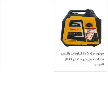
موتور برق ۴۰۰۰ وات اینورتردار
موتور برق ۳/۵ کیلووات راکسیو
سایلنت بنزینی هندلی تکفاز
ناموجود
مدل RAIXO-RB3500i | موتور
برق ۳۵۰۰ وات اینورتر کیفی بی
صدا