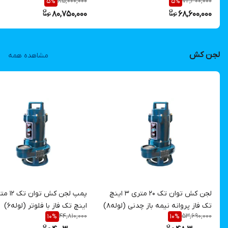
85,000,000
72,300,000
5
%
5
%
۱۸ سانت اسرار ASP.3856/5_18 |
80,750,000
68,600,000
کفکش ۹۰ متری دو اینچ 11 کیلووات
سه فاز
لجن کش
مشاهده همه
لجن کش توان تک ۲۰ متری ۳ اینچ
تک فاز پروانه نیمه باز چدنی (لوله8)
اینچ تک فاز با فلوتر (لوله6)
44,810,000
53,690,000
10
%
10
%
TPD12/6F
TPD20/8