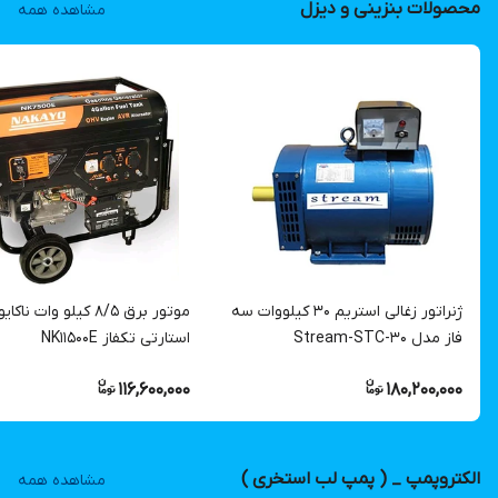
محصولات بنزینی و دیزل
مشاهده همه
ژنراتور زغالی استریم 30 کیلووات سه
موتور برق 8/5 کیلو وات ناکایو
فاز مدل Stream-STC-30
استارتی تکفاز NK11500E
116,600,000
180,200,000
الکتروپمپ _ ( پمپ لب استخری )
مشاهده همه