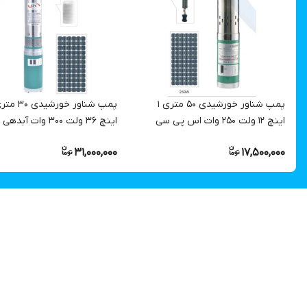
پمپ شناور خورشیدی ۵۰ متری ۱
اینچ ۱۲ ولت ۲۵۰ وات اس پی سی
اینچ ۳۶ ولت ۳۰۰ وات آب
SPC ، برق دی سی (DC) مدل
31,000,000
17,500,000
3SYDC12V/S-50 | پمپ قلمی
مدل 1
مخصوص سولار پنل _ آفتابی
مخصوص سولار پنل _ آفتابی