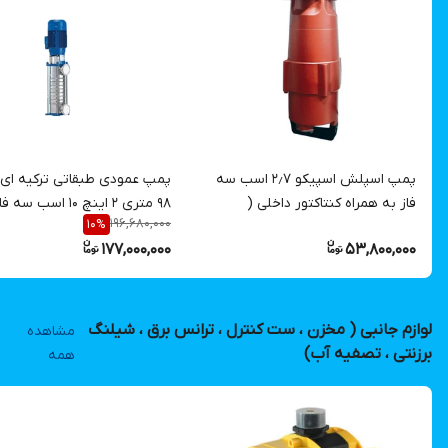
پمپ اسپلش اسپیکو ۲٫۷ اسب سه
پمپ عمودی طبقاتی ترکیه ای 
فاز به همراه کنتاکتور داخلی (
۹۸ متری ۲ اینچ ۱۰ اسب سه
196,680,000
10
%
حفاظت هوشمند ) مدل SPL-383-C
ETNA مدل KO-ST20/7-75 |
177,000,000
53,800,000
| پمپ مخصوص هوادهی استخرهای
الکتروپمپ آب ایستاده پروانه
پرورش ماهی
استنلس استیل
لوازم جانبی ( مخزن ، ست کنترل ، ترانس برق ، شیلنگ
مشاهده
برزنتی ، تصفیه آب)
همه