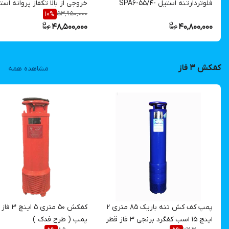
فلوتردارتنه استیل SPA6-55/4-
خروجی از بالا تکفاز پروانه است
53,950,000
10
%
1/8AF
مدل TPT40/8 | پمپ م
48,500,000
40,800,000
روبی چاه ، آبدهی بالا تکفاز
کفکش ۳ فاز
مشاهده همه
پمپ کف کش تنه باریک ۸۵ متری ۲
کفکش 50 متری 5
اینچ 15 اسب کفگرد برنجی ۳ فاز قطر
پمپ ( طرح فدک )