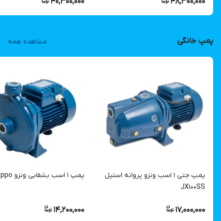
40,300,000
48,300,000
پمپ خانگی
مشاهده همه
پمپ جتی ۱ اسب ونزو پروانه استیل
پمپ ۱ اسب بشقابی ونزو QX100 ppo
JX100SS
14,200,000
17,000,000