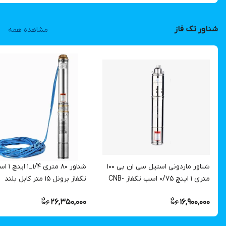
شناور تک فاز
مشاهده همه
شناور ماردونی استیل سی ان بی 100
شناور ۸۰ متری /۴
متری ۱ اینچ 0/75 اسب تکفاز CNB-
تکفاز برونل ۱۵ متر کابل بلند
QGD1.8-100-0.55
4SDM4/10-0.75 | پمپ است
26,350,000
16,900,000
۱.۲۵ اینچ کابل بلند تک فاز