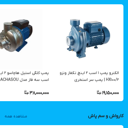
الکترو پمپ 1 اسب ۲ اینچ تکفاز ونزو
پمپ کلگی ا
HX100/2 | پمپ سر استخری
اسب سه فاز مدل CHASOU
TBK220T
38,000,000
19,150,000
کارواش و سم پاش
مشاهده همه