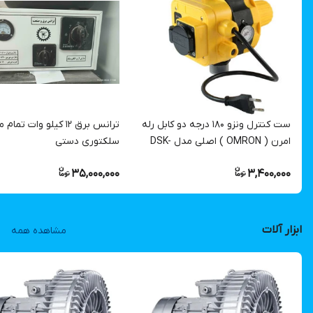
ست کنترل ونزو ۱۸۰ درجه دو کابل رله
ترانس برق ۱۲ کیلو وات تم
امرن ( OMRON ) اصلی مدل DSK-
سلکتوری دستی
8.1 همکاری عمده کارتنی
35,000,000
3,400,000
ابزار آلات
مشاهده همه