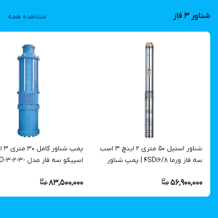
شناور ۳ فاز
مشاهده همه
شناور استیل ۵۰ متری ۲ اینچ ۳ اسب
پمپ شناو
سه فاز ورما 4SD16/8 | پمپ شناور
اسپیکو سه فاز مدل 3-2-3
دو اینچ ۳ فاز
SS,CH |‌ شناور بدنه چدن
83,500,000
56,900,000