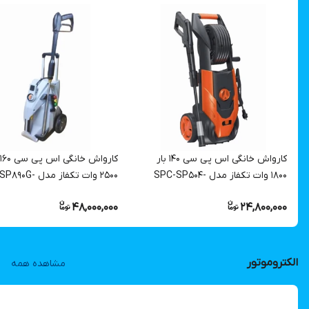
کارواش خانگی اس پی سی 140 بار
1800 وات تکفاز مدل SPC-SP504-
2500 وات تکفاز مدل 
1800C | کارواش موتور زغالی چینی
2500B| کارواش چینی درجه ی
48,000,000
24,800,000
درجه یک
القایی
الکتروموتور
مشاهده همه