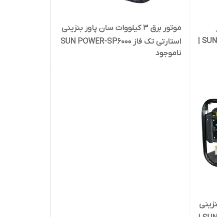
موتور برق 3 کیلووات سان پاور بنزینی
بنزینی استارتی تک فاز SUN POWER |
استارتی تک فاز SUN POWER-SP6000
ناموجود
| ژنراتور برق 3000 وات
 بنزینی