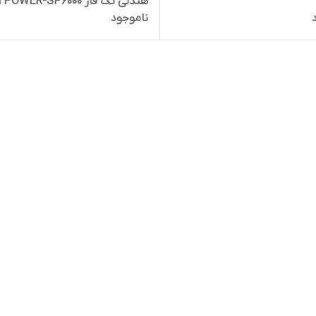
POWER-12500E | ژنراتور برق 8500
ناموجود
ژنراتور برق 3000 وات