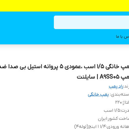
س با ما
پمپ خانگی ۱/۵ اسب ،عمودی ۵ پروانه استیل بی ص
A9SS05 | سایلنت
ند:
راد پمپ
ته‌بندی
:
پمپ خانگی
تاژ
:
۲۲۰
درت
:
۱/۵ اسب
اخت کشور
:
ایران
انه ورودی
:
۱/۴ ۱ اینچ(لوله۴)