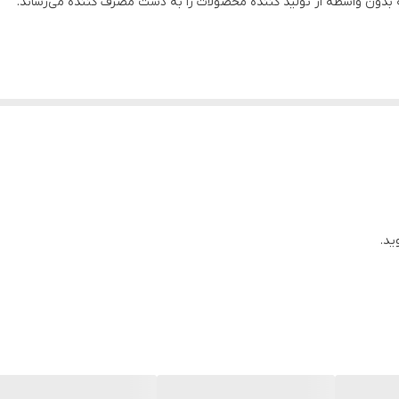
بدون واسطه از تولید کننده محصولات را به دست مصرف کننده می‌رساند.
۵۴ متر
۱۶۰ لیتر در دقیقه
استیل
استیل
استیل
۵
ید.
۶/۸
برای ارتفاع )
 پروانه خنک کن )
الکتروموتور)
ین دیوار)