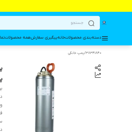
دسته‌بندی محصولات
خانه
پیگیری سفارش
همه محصولات
تما
38341840
/
پمپ خانگی
پمپ 
بر
دس
ول
ق
س
ده