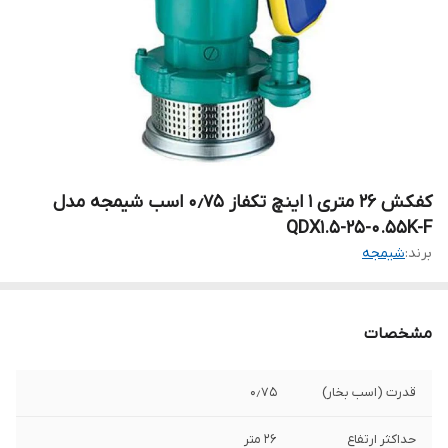
کفکش ۲۶ متری ۱ اینچ تکفاز ۰٫۷۵ اسب شیمجه مدل
QDX1.5-25-0.55K-F
برند:
شیمجه
مشخصات
قدرت (اسب بخار)
۰٫۷۵
حداکثر ارتفاع
۲۶ متر