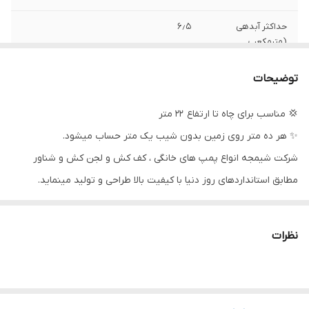
حداکثر آبدهی
۶٫۵
(مترمکعب
درساعت)
توضیحات
حداکثر آبدهی(لیتر
۱۰۸
بر دقیقه)
💢 مناسب برای چاه تا ارتفاع ۲۲ متر
✨ هر ده متر روی زمین بدون شیب یک متر حساب میشود.
ولتاژ
۲۲۰
شرکت شیمجه انواع پمپ های خانگی ، کف کش و لجن کش و شناور
دهانه خروجی
۱ اینچ
مطابق استانداردهای روز دنیا با کیفیت بالا طراحی و تولید مینماید.
جنس شفت
استیل
این محصول یک پمپ کف کش می‌باشد که برای انتقال سیالات عاری از
هرگونه ذرات بکار گرفته میشود.این سری لوازم را میتوان در محیطهای
ساخت کشور
چین
نظرات
خانگی و یا صنعتی به عنوان افزایش دهنده جریان آب ، مکش آب چاه و
فلوتر
دارد
یا حتی آبیاری باغ ها و گلخانه ها مورد استفاده قرار داد.
💥ویژگی پمپ کفکش شیمجه :
جنس بدنه
آلومینیوم