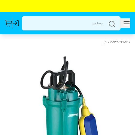
38341840
/
کفکش