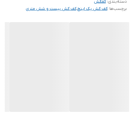
دسته‌بندی
:
کفکش
۱.مصرف برق بهینه ۲. مناسب برای مصارف صنعتی ۳. بدنه مقاوم در
برچسب‌ها :
کف کش یک اینچ
،
کف کش بیست و شش متری
برابر نفوذ آب و مواد شیمیایی