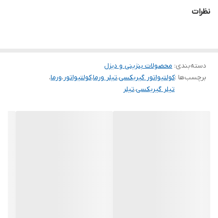
حمل و نقل آسان می باشد و با نصب انواع موتور و گیربکس دارای قدرت
نظرات
و کیفیت متفاوتی است.
دسته‌بندی
:
محصولات بنزینی و دیزل
برچسب‌ها :
کولتیواتور گیربکسی
،
تیلر ورما
،
کولتیواتور
،
ورما
،
تیلر گیربکسی
،
تیلر