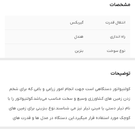
مشخصات
انتقال قدرت
گیربکس
راه اندازی
هندل
نوع سوخت
بنزین
قدرت (اسب بخار)
۷
توضیحات
کولتیواتور دستگاهی است جهت انجام امور زراعی و باغی که برای شخم
زدن زمین های کشاورزی وسیع و سخت مناسب می‌باشد.کولتیواتور را با
نام تیلر دستی یا مینی تیلر نیز می شناسند.نوع بنزینی برای زمین های
کوچک مورد استفاده قرار میگیرد.این دستگاه در مدل ها و قدرت های
مختلف موجود می باشد.کولتیواتور دارای قدرت عالی ، راندمان کاری بالا و