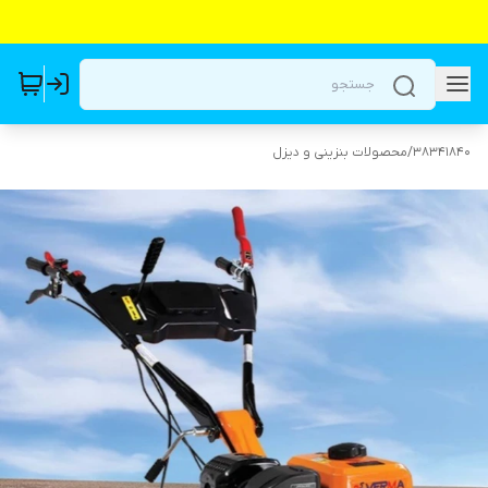
38341840
/
محصولات بنزینی و دیزل