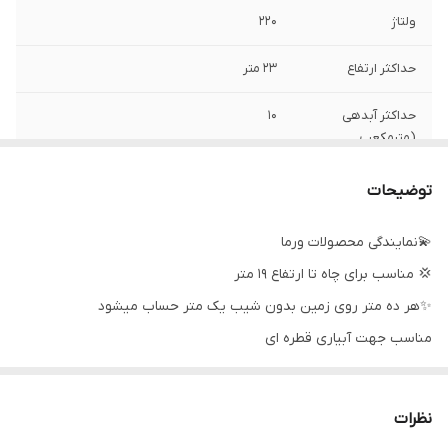
ولتاژ
۲۲۰
حداکثر ارتفاع
۲۳ متر
حداکثر آبدهی
۱۰
(مترمکعب
درساعت)
توضیحات
حداکثر آبدهی
۱۶۶
(لیتردردقیقه)
💫نمایندگی محصولات ورما
💢 مناسب برای چاه تا ارتفاع ۱۹ متر
قدرت (کیلووات)
۱٫۱
✨هر ده متر روی زمین بدون شیب یک متر حساب میشود
قدرت (اسب بخار)
۱٫۵
مناسب جهت آبیاری قطره ای
جنس بدنه
استیل_چدن
💥جهت مشاوره خرید پمپ تماس بگیرید
جنس شفت
استیل
نظرات