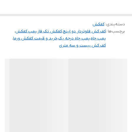
ساخت کشور
چین
سیم پیچی
مس
دسته‌بندی
:
کفکش
برچسب‌ها :
کف کش فلوتردار دو اینچ
،
کفکش تک فاز
،
پمپ کفکش
،
پمپ چاه
،
پمپ چاه درجه یک
،
خرید و قیمت کفکش ورما
،
کف کش بیست و سه متری