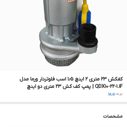
کفکش ۲۳ متری ۲ اینچ ۱٫۵ اسب فلوتردار ورما مدل
QDX10-22-1.1F | پمپ کف کش ۲۳ متری دو اینچ
برند:
ورما
مشخصات