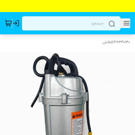
38341840
/
کفکش