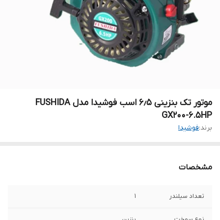
موتور تک بنزینی ۶٫۵ اسب فوشیدا مدل FUSHIDA
GX200-6.5HP
برند:
فوشیدا
مشخصات
تعداد سیلندر
۱
نوع سوخت
بنزین