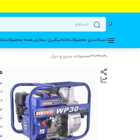
دسته‌بندی محصولات
خانه
پیگیری سفارش
همه محصولات
تما
38341840
/
محصولات بنزینی و دیزل
موتور
بر
دس
ده
ن
تو
س
نو
ن