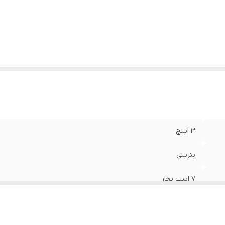
اکثر ارتفاع پمپاژ
:
۳۰ متر
درت مکش
:
۸ متر
۳ اینچ
بنزینی
۷ اسب بخار
چین