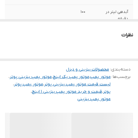
آبدهی لیتر در
۱۰۰
دقیقه
ساخت کشور
چین
نظرات
حداکثر ارتفاع
۳۰ متر
قدرت موتور
۲٫۸ اسب بخار
دسته‌بندی
:
محصولات بنزینی و دیزل
نوع موتور
برچسب‌ها :
موتور پمپ
،
دو زمانه
موتور پمپ یک اینچ
،
موتور پمپ بنزینی پوتر
،
لیست قیمت موتور پمپ بنزینی پوتر
،
موتور پمپ پوتر
،
پوتر
،
قیمت و خرید موتور پمپ بنزینی 1 اینچ
،
موتور پمپ بنزینی