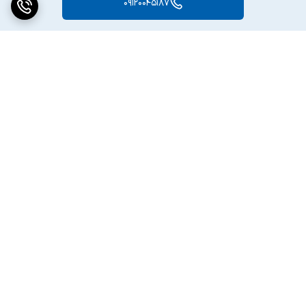
09120045187
برگشت به بالا
دسترسی سریع
تماس با ما
ارتباط با ما
ساعت کاری: ۹ تا ۱۸
انبار:تهران سعدی جنوبی
0219130462۹