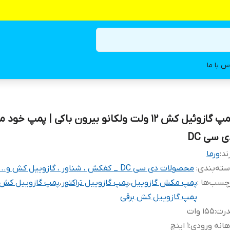
س با ما
پمپ گازوئیل کش ۱۲ ولت ولکانو بیرون باکی | پمپ خ
ی سی DC
ند:
ورما
ته‌بندی
:
محصولات دی سی DC _ کفکش ، شناور ، گازوییل کش و...
چسب‌ها :
پمپ مکش گازوییل
،
پمپ گازوییل تراکتور
،
پمپ گازوییل کش
پمپ گازوییل کش برقی
درت
:
۱۵۵ وات
انه ورودی
:
۱ اینچ