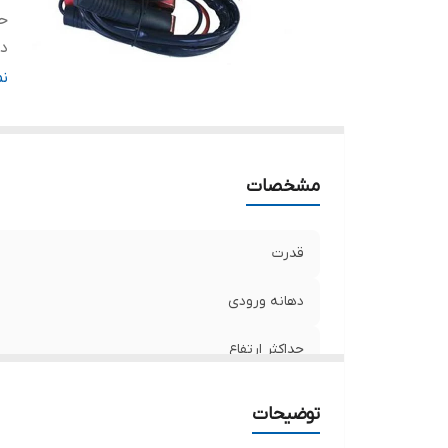
حد
د
ج
ن
ول
مشخصات
قدرت
دهانه ورودی
حداکثر ارتفاع
دهانه خروجی
توضیحات
جنس سیم