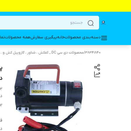
دسته‌بندی محصولات
خانه
پیگیری سفارش
همه محصولات
تما
38341840
/
محصولات دی سی DC _ کفکش ، شناور ، گازوییل کش و...
د
بر
دس
بر
ق
ده