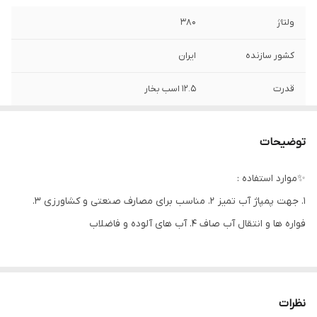
ولتاژ
۳۸۰
کشور سازنده
ایران
قدرت
۱۲.۵ اسب بخار
دهانه خروجی
۲ اینچ
توضیحات
حداکثر آبدهی
۳۳۳
(لیتردردقیقه)
✨موارد استفاده :
۱. جهت پمپاژ آب تمیز ۲. مناسب برای مصارف صنعتی و کشاورزی ۳.
قطر تنه
۲۳ سانت
فواره ها و انتقال آب صاف ۴. آب های آلوده و فاضلاب
حداکثر ارتفاع
۹۲ متر
حداکثر آمپر
۲۱.۵
نظرات
حداکثر آبدهی
۲۰