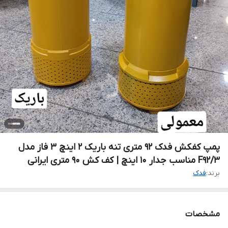
پمپ کفکش فدک ۹۲ متری تنه باریک ۲ اینچ ۳ فاز مدل
F92/3 مناسب جدار ۱۰ اینچ | کف کش 90 متری ایرانی
برند:
فدک
مشخصات