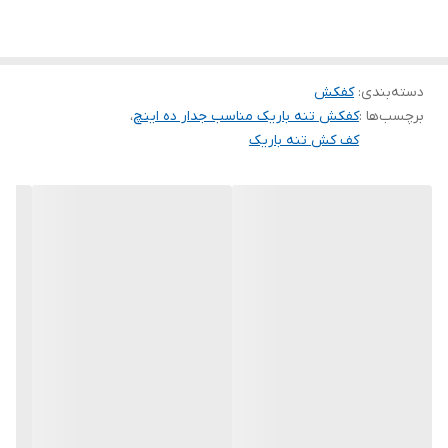
(مترمکعب
درساعت)
دسته‌بندی
:
کفکش
برچسب‌ها :
کفکش تنه باریک مناسب جدار ده اینچ
،
کف کش تنه باریک