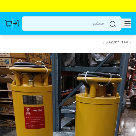
38341840
/
کفکش