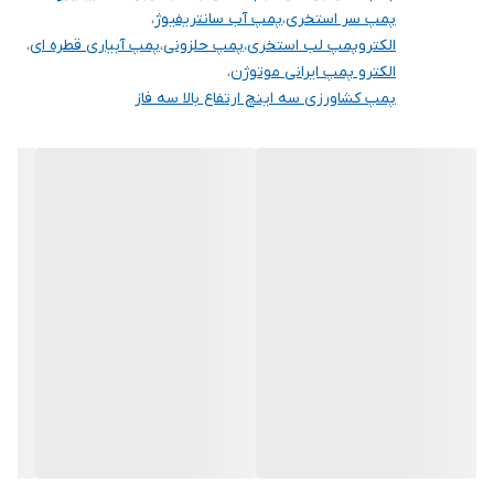
شده است. در نتیجه هد H و دبی Q نسبت به مدل قدیمی این پمپ
پمپ سر استخری
،
پمپ آب سانتریفیوژ
،
افزایش چشمگیری داشته است.
الکتروپمپ لب استخری
،
پمپ حلزونی
،
پمپ آبیاری قطره ای
،
الکترو پمپ ایرانی موتوژن
،
موارد مصرف :
پمپ کشاورزی سه اینچ ارتفاع بالا سه فاز
⚡ استخر و جکوزی
⚡موتورخانه ها
⚡بوستر پمپ ( آبرسانی و آتشنشانی )
⚡آبیاری ( قطره ای و تحت فشار )
⚡ماشین آلات و دستگاه ها
⚡مصارف صنعتی و کشاورزی
⚡انتقال آب از نهرها و رودخانه ها
گروه صنعتی بهار پمپ ( به شماره ثبـت ۲۰۱۱۹۷ ) مشتمل بر کارگاههای
تولید، سیم پیچی، مونتاژ و دفتر طراحی مهندسی می باشد. این شرکت با
اتکاء به مهندسین و کارگران مجرب و تجهیزات پیشرفته خود با تولید
مجموعه از محصولات ( کفکش و لجن‌کش های سه فاز- شناورهای سه