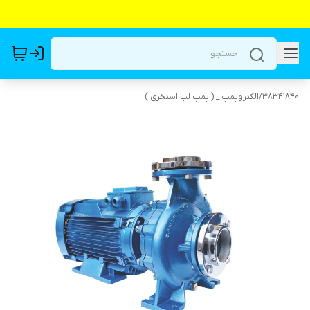
38341840
/
الکتروپمپ _ ( پمپ لب استخری )