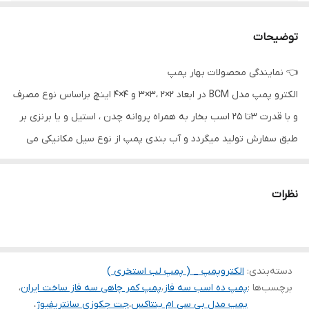
قدرت (کیلووات)
۷٫۵
توضیحات
دهانه ورودی و
۳ اینچ
خروجی
👈 نمایندگی محصولات بهار پمپ
الکترو پمپ مدل BCM در ابعاد 2×2 ،3×3 و 4×4 اینچ براساس نوع مصرف
قدرت (اسب بخار)
۱۰
و با قدرت ۳‌تا ۲۵ اسب بخار به همراه پروانه چدن ، استیل و یا برنزی بر
کشور سازنده
ایران
طبق سفارش تولید میگردد و آب بندی پمپ از نوع سیل مکانیکی می
باشد.
جنس بدنه
چدن
این نوع پمپ در جت جکوزی ، استخر ، صنایع عمرانی ، کشاورزی و
جنس پروانه
استیل ۳۱۶
نظرات
صنعتی مورد استفاده قرار میگیرد.این نوع پمپ به صورت تمام استیل و
جنس شفت
استیل ۳۰۴
یا تمام برنز نیز تولید می گردد که در صنایع مواد غذایی موارد بهداشتی و
تمامی موارد با خورندگی یا سایش بالا مورد استفاده قرار می گیرد.
ولتاژ
۳۸۰
دسته‌بندی
:
الکتروپمپ _ ( پمپ لب استخری )
طراحی جدید این پمپ که با مهندسی معکوس از پنتاکس ایتالیا طراحی
برچسب‌ها :
پمپ ده اسب سه فاز
،
پمپ کمر چاهی سه فاز ساخت ایران
،
گردیده به دلیل افزایش قطر پروانه . حلزونی پمپ راندمان عملکرد بهینه
پمپ مدل بی سی ام پنتاکس
،
جت جکوزی سانتریفیوژ
،