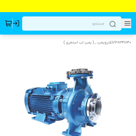
38341840
/
الکتروپمپ _ ( پمپ لب استخری )