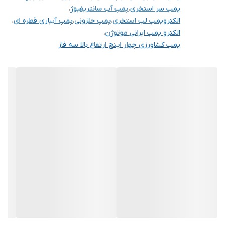
شده است. در نتیجه هد H و دبی Q نسبت به مدل قدیمی این پمپ
پمپ سر استخری
،
پمپ آب سانتریفیوژ
،
افزایش چشمگیری داشته است.
الکتروپمپ لب استخری
،
پمپ حلزونی
،
پمپ آبیاری قطره ای
،
الکترو پمپ ایرانی موتوژن
،
موارد مصرف :
پمپ کشاورزی چهار اینچ ارتفاع بالا سه فاز
⚡ استخر و جکوزی
⚡موتورخانه ها
⚡بوستر پمپ ( آبرسانی و آتشنشانی )
⚡آبیاری ( قطره ای و تحت فشار )
⚡ماشین آلات و دستگاه ها
⚡مصارف صنعتی و کشاورزی
⚡انتقال آب از نهرها و رودخانه ها
گروه صنعتی بهار پمپ ( به شماره ثبـت ۲۰۱۱۹۷ ) مشتمل بر کارگاههای
تولید، سیم پیچی، مونتاژ و دفتر طراحی مهندسی می باشد. این شرکت با
اتکاء به مهندسین و کارگران مجرب و تجهیزات پیشرفته خود با تولید
مجموعه از محصولات ( کفکش و لجن‌کش های سه فاز- شناورهای سه