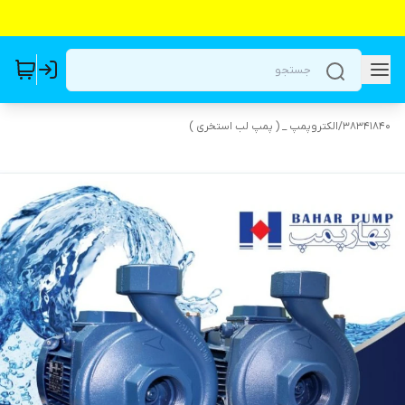
38341840
/
الکتروپمپ _ ( پمپ لب استخری )