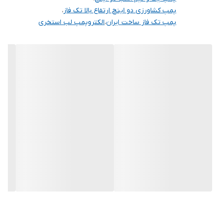
ماهه ، خدمات پس از فروش ۱۰ساله وتوزیع محصولات به نرخ یکسان
پمپ کشاورزی دو اینچ ارتفاع بالا تک فاز
،
پمپ تک فاز ساخت ایران
،
الکتروپمپ لب استخری
توسط نمایندگان در سراسر کشور از مزیتهای این شرکت برای تامین نیاز
مشتریان گرامی می باشد.
💢 موارد مصرف :
مصارف صنعتی و کشاورزی