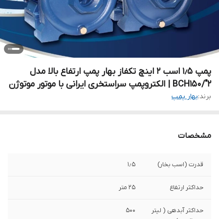
پمپ ۱٫۵ اسب ۲ اینچ تکفاز بهار پمپ ارتفاع بالا مدل
BCH150/"2 | الکتروپمپ سراستخری ایرانی با موتور موتوژن
برند:
بهار پمپ
مشخصات
قدرت (اسب بخار)
۱٫۵
حداکثر ارتفاع
۲۵ متر
حداکثر آبدهی ( لیتر
۵۰۰