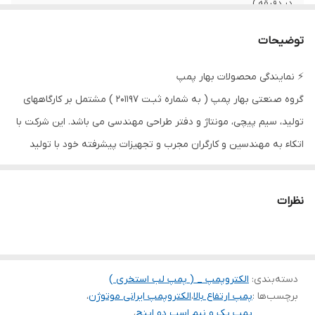
در دقیقه )
حداکثر آبدهی
۳۰
توضیحات
(مترمکعب
درساعت)
⚡ نمایندگی محصولات بهار پمپ
گروه صنعتی بهار پمپ ( به شماره ثبـت ۲۰۱۱۹۷ ) مشتمل بر کارگاههای
ولتاژ
۲۲۰
تولید، سیم پیچی، مونتاژ و دفتر طراحی مهندسی می باشد. این شرکت با
جنس پروانه
چدن
اتکاء به مهندسین و کارگران مجرب و تجهیزات پیشرفته خود با تولید
دهانه خروجی
۲ اینچ
مجموعه از محصولات ( کفکش و لجن‌کش های سه فاز- شناورهای سه
فاز- انواع پمپ های سانتریفیوز و پمپ های اتابلوک در تیپ های
کشور سازنده
ایران
نظرات
مختلف) سعی دارد سهم مهمی را در توسعه صنعتی و کشاورزی کشور
ایفا کند.این شرکت کلیـه تولیـدات خود را در مراحـل مختلف فراینـد تولید
بر طبـق استانداردها بازرسی فنی نموده و با این روش توانسته است قدم
دسته‌بندی
:
الکتروپمپ _ ( پمپ لب استخری )
های موثری را در ارتقاء کیفیت و نوآوری در تولید کفکش و لجن کش
برچسب‌ها :
پمپ ارتفاع بالا
،
الکتروپمپ ایرانی موتوژن
،
های سه فاز بردارد.قیمت مناسب ،کیفیت بالا، تحویل به موقع، گارانتی ۶
پمپ یک و نیم اسب دو اینچ
،