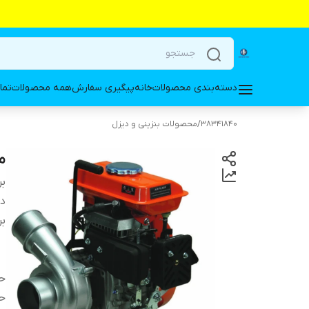
دسته‌بندی محصولات
خانه
پیگیری سفارش
همه محصولات
تما
38341840
/
محصولات بنزینی و دیزل
موت
بر
دس
بر
حد
حد