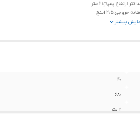
اکثر ارتفاع پمپاژ
:
۲۱ متر
هانه خروجی
:
۲٫۵ اینچ
وخت مصرفی
:
بنزین
مایش بیشتر
ور سازنده
:
چین
۴۰
۶۸۰
۲۱ متر
۲٫۵ اینچ
بنزین