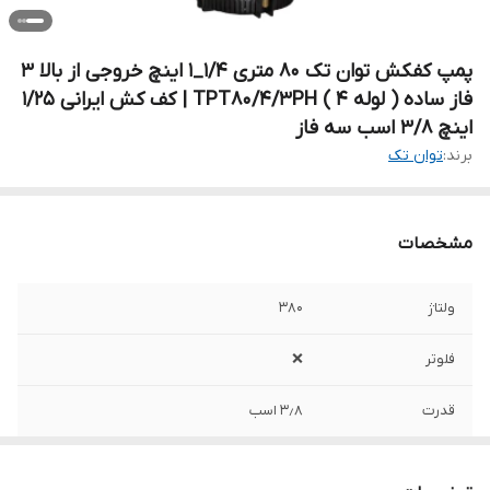
پمپ کفکش توان تک ۸۰ متری 1/4_1 اینچ خروجی از بالا 3
فاز ساده ( لوله 4 ) TPT80/4/3PH | کف کش ایرانی 1/25
اینچ 3/8 اسب سه فاز
برند:
توان تک
مشخصات
ولتاژ
۳۸۰
فلوتر
❌
قدرت
۳٫۸ اسب
حداکثر ارتفاع
۸۰ متر