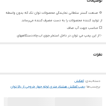
توضیحات
حداکثر آبدهی
۲۱۰ لیتر در دقیقه
💢 صنعت گستر سلطانی نمایندگی محصولات توان تک که بدون واسطه
دهانه خروجی
۱.۱/۴ اینچ (لوله۴ سانت)
از تولید کننده محصولات را به دست مصرف کننده می‌رساند.
حداکثر جریان
۵٫۷
💥 مناسب جهت آب صاف
✨از این پمپ می توان در داخل استخر،جوی اب،چاه،دستگاههای
کشور سازنده
ایران
آبیاری،فواره ها و نقاط آب گرفته که احتیاج به تخلیه سریع دارند،استفاده
جنس شفت
استیل
نمود.
نظرات
شرکت توان تک جم در سال 1362 شمسی با هدف ساخت و تولید ادوات
جنس پروانه
استیل
کشاورزی و پمپ های آب تاسیس گردید در قدم اول طراحی یک نوع
پمپ کف کش را برنامه ریزی و تولید نمود.
دسته‌بندی
:
کفکش
کیفیت بالا و رعایت استاندارهای معتبر و تحقیقات گسترده موجب گردید
برچسب‌ها :
پمپ کفکش هشتاد متری لوله چهار خروجی از بالا توان
تا تولید از حالت کارگاهی به صورت کارخانه و تنوع تولید از یک محصول
به چندین محصول تبدیل شود و متقاضیان بسیاری پیدا کند تا جایی که
این محصولات بازار بسیار مناسبی در بین مصرف کنندگان خانگی و