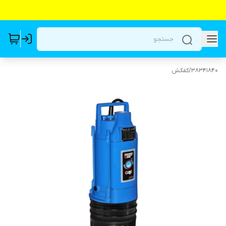
38341840
/
کفکش