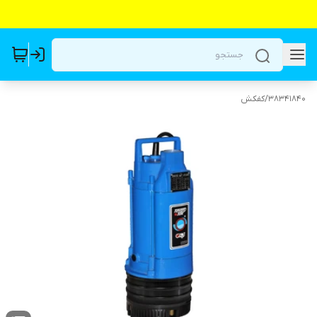
38341840
/
کفکش