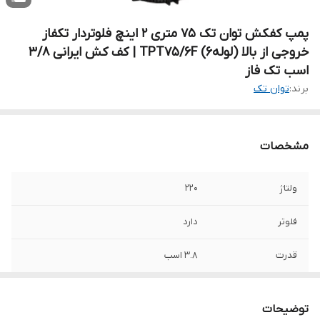
پمپ کفکش توان تک ۷۵ متری ۲ اینچ فلوتردار تکفاز
خروجی از بالا (لوله6) TPT75/6F | کف کش ایرانی 3/8
اسب تک فاز
برند:
توان تک
مشخصات
ولتاژ
220
فلوتر
دارد
قدرت
۳.۸ اسب
حداکثر آبدهی
۳۱۰ لیتر در دقیقه
توضیحات