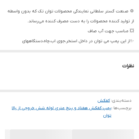
آمپر
15
💢 صنعت گستر سلطانی نمایندگی محصولات توان تک که بدون واسطه
دهانه خروجی
2 اینچ (لوله 6 سانت)
از تولید کننده محصولات را به دست مصرف کننده می‌رساند.
حداکثر ارتفاع
75 متر
💥 مناسب جهت آب صاف
✨از این پمپ می توان در داخل استخر،جوی اب،چاه،دستگاههای
کشور سازنده
ایران
آبیاری،فواره ها و نقاط آب گرفته که احتیاج به تخلیه سریع دارند،استفاده
جنس شفت
استیل
نمود.
نظرات
شرکت توان تک جم در سال 1362 شمسی با هدف ساخت و تولید ادوات
جنس پروانه
استیل
کشاورزی و پمپ های آب تاسیس گردید در قدم اول طراحی یک نوع
پمپ کف کش را برنامه ریزی و تولید نمود.
دسته‌بندی
:
کفکش
کیفیت بالا و رعایت استاندارهای معتبر و تحقیقات گسترده موجب گردید
برچسب‌ها :
پمپ کفکش هفتاد و پنج متری لوله شش خروجی از بالا
تا تولید از حالت کارگاهی به صورت کارخانه و تنوع تولید از یک محصول
توان
به چندین محصول تبدیل شود و متقاضیان بسیاری پیدا کند تا جایی که
این محصولات بازار بسیار مناسبی در بین مصرف کنندگان خانگی و