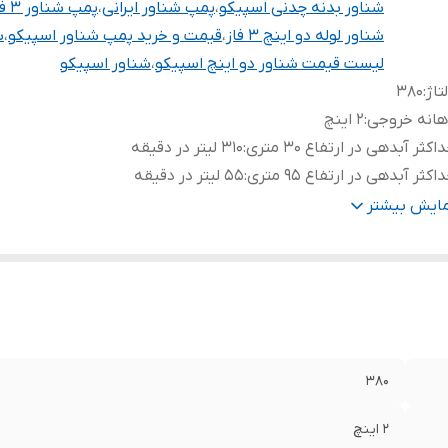
شناور بدنه چدنی اسپیکو
،
پمپ شناور ایرانی
،
پمپ شناور ۳ فاز
شناور لوله دو اینچ ۳ فاز
،
قیمت و خرید پمپ شناور اسپیکو
،
ش
لیست قیمت شناور دو اینچ اسپیکو
،
شناور اسپیکو
تاژ
:
۳۸۰
هانه خروجی
:
۲ اینچ
اکثر آبدهی در ارتفاع ۳۰ متری
:
۳۱۰ لیتر در دقیقه
اکثر آبدهی در ارتفاع ۹۵ متری
:
۵۵ لیتر در دقیقه
پر
:
۱۰
مایش بیشتر
بلو محافظتی
:
✔️، مدل IP65-T 0111-11A
زن
:
۵۱ کیلو
رت (کیلووات)
:
۵٫۵
نس پروانه
:
استیل - چدن
یع خنک کننده سیم پیچی
:
روغن
نس بدنه
:
چدن
۳۸۰
نس شفت
:
استیل
ور سازنده
:
ایران
۲ اینچ