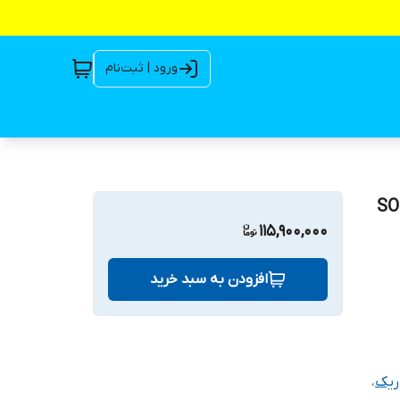
ورود | ثبت‌نام
از مدل SO-2-7-3-
115,900,000
افزودن به سبد خرید
ریک
،