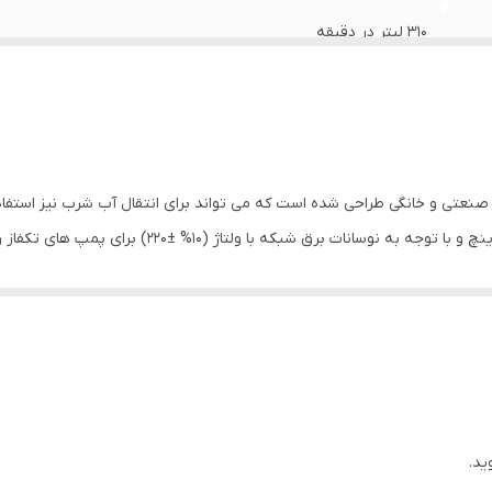
ع تابلو
:
IP65-T0111-11
۳۱۰ لیتر در دقیقه
۵۵ لیتر در دقیقه
۱۰
✔️، مدل IP65-T 0111-11A
 صنعتی و خانگی طراحی شده است که می تواند برای انتقال آب شرب نیز استفاد
۵۱ کیلو
۵٫۵
 اصطلاحاً ضربات کله قوچی نامیده می شود به پمپ و لوله متصل به آن وا
استیل - چدن
است که برای جلوگیری از خوردگی پروانه و دیفیوزر طراحی شده است و در صور
روغن
ه جویی می شود.
ص داکتیل ساخته شده که در مقابل ضربه و خوردگی دارای مقاومت زیادی می
چدن
ید.
ازی شده تا مک و سوسه در قطعات وجود نداشته باشد، با این وجود شرکت 