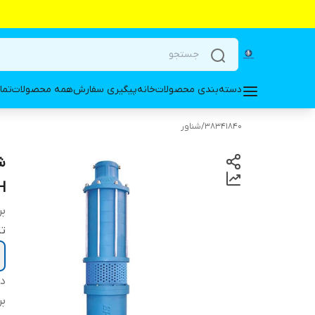
دسته‌بندی محصولات
خانه
پیگیری سفارش
همه محصولات
تما
38341840
/
شناور
S,CH
بر
تا
دس
بر