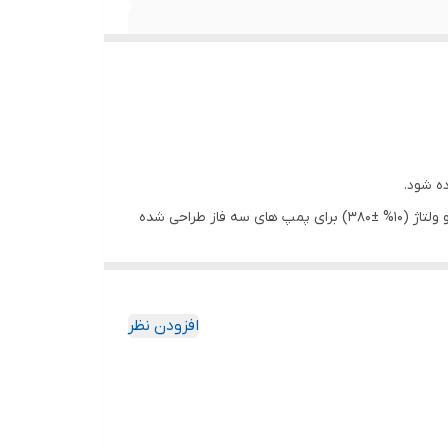
ه شود.
« پمپ های شناور اسپیکو مدل SO2 با دهانه خروجی 2 اینچ و با توجه به نوسانات برق شبکه با ولتاژ (10% ±220) برای پمپ های تکفاز و ولتاژ (10% ±380) برای پمپ های سه فاز طراحی شده
رد می شود که پس از چندی ممکن است لوله از پمپ
افزودن نظر
ت استفاده از آبهای حاوی مواد ساینده و خوردگی زیاد
 باشند.
اسپیکو کلیه قطعات حساس ریخته گری شده خود را