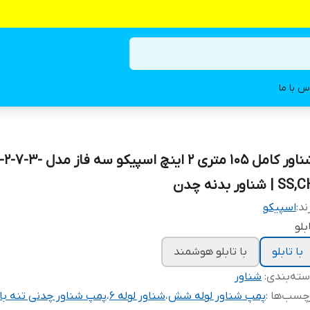
س با ما
شناور کامل ۱۰۵ متری ۲ اینچ اسپیکو سه ف
S | شناور بدنه چدن
ند:
اسپیکو
بلو
با تابلو
با تابلو هوشمند
ته‌بندی
:
شناور
چسب‌ها :
پمپ شناور لوله شش
،
شناور لوله ۶
،
پمپ شناور چدنی تنه با