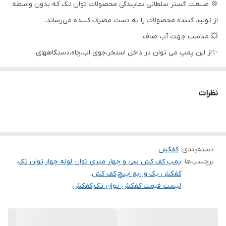
💢 صنعت گستر سلطانی نمایندگی محصولات توان تک که بدون واسطه
جنس شفت
استیل
از تولید کننده محصولات را به دست مصرف کننده می‌رساند.
جنس پروانه
استیل
💥 مناسب جهت آب صاف
✨از این پمپ می توان در داخل استخر،جوی اب،چاه،دستگاههای
کشور سازنده
ایران
آبیاری،فواره ها و نقاط آب گرفته که احتیاج به تخلیه سریع دارند،استفاده
ولتاژ
220
نمود.
نظرات
شرکت توان تک جم در سال 1362 شمسی با هدف ساخت و تولید ادوات
کشاورزی و پمپ های آب تاسیس گردید در قدم اول طراحی یک نوع
پمپ کف کش را برنامه ریزی و تولید نمود.
دسته‌بندی
:
کفکش
کیفیت بالا و رعایت استاندارهای معتبر و تحقیقات گسترده موجب گردید
برچسب‌ها :
پمپ کف کش سی و چهار متری توان لوله چهار
،
توان تک
،
تا تولید از حالت کارگاهی به صورت کارخانه و تنوع تولید از یک محصول
کفکش یک و ربع اینچ
،
کف کش
،
به چندین محصول تبدیل شود و متقاضیان بسیاری پیدا کند تا جایی که
لیست قیمت کفکش توان تک
،
کفکش
این محصولات بازار بسیار مناسبی در بین مصرف کنندگان خانگی و
صنعتی پیدا کرده اند.