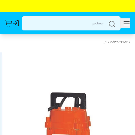
38341840
/
کفکش