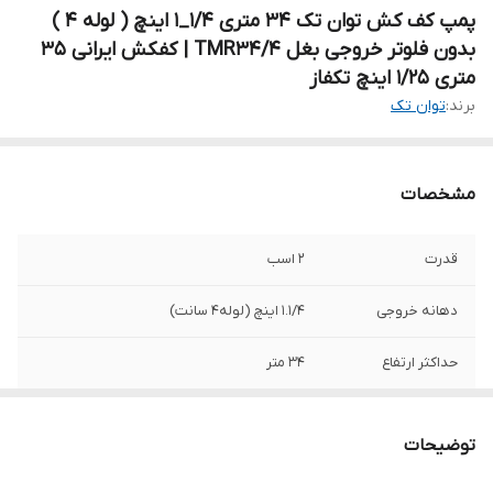
پمپ کف کش توان تک ۳۴ متری 1/4_1 اینچ ( لوله 4 )
بدون فلوتر خروجی بغل TMR34/4 | کفکش ایرانی ۳۵
متری 1/25 اینچ تکفاز
برند:
توان تک
مشخصات
قدرت
۲ اسب
دهانه خروجی
۱.۱/۴ اینچ (لوله۴ سانت)
حداکثر ارتفاع
34 متر
حداکثر آبدهی
۲۰۵ لیتر در دقیقه
توضیحات
آمپر
6.6