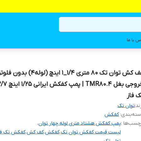
س با ما
کف کش توان تک ۸۰ متری 1/4_1 اینچ (لوله
ک فاز
ند:
توان تک
ته‌بندی
:
کفکش
چسب‌ها :
پمپ کفکش هشتاد متری لوله چهار توان
،
لیست قیمت کفکش توان تک
،
کفکش
،
کف کش
،
کفکش تک فا