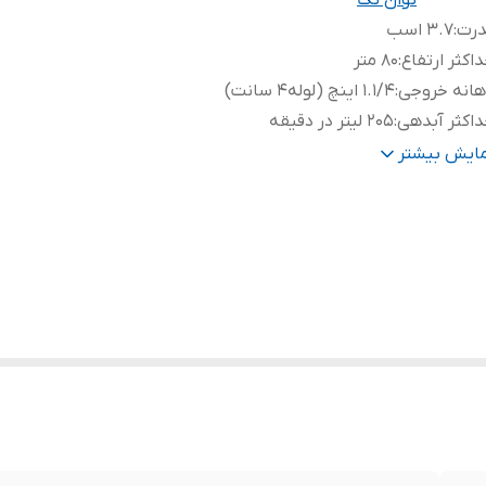
توان تک
درت
:
۳.۷ اسب
اکثر ارتفاع
:
80 متر
هانه خروجی
:
۱.۱/۴ اینچ (لوله۴ سانت)
اکثر آبدهی
:
۲۰۵ لیتر در دقیقه
وتر
:
❌
مایش بیشتر
پر
:
14.5
تاژ
:
220
نس شفت
:
استیل
نس پروانه
:
استیل
ور سازنده
:
ایران