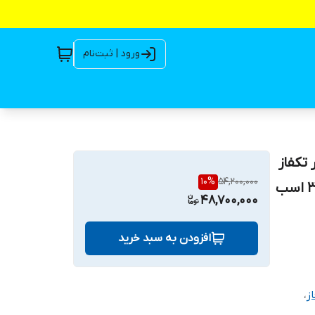
ورود | ثبت‌نام
4) بدون فلوتر تکفاز
10
%
54,200,000
خروجی بغل TMR80.4 | پمپ کفکش ایرانی 1/25 اینچ 3/7 اسب
48,700,000
افزودن به سبد خرید
ز
،