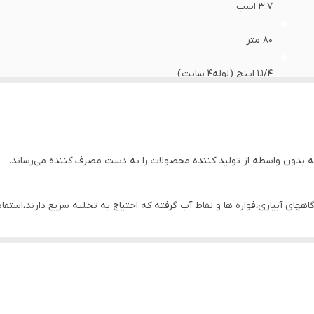
۳.۷ اسب
80 متر
۱.۱/۴ اینچ (لوله۴ سانت)
۲۰۵ لیتر در دقیقه
❌
بدون واسطه از تولید کننده محصولات را به دست مصرف کننده می‌رساند.
14.5
ای آبیاری،فواره ها و نقاط آب گرفته که احتیاج به تخلیه سریع دارند،استفاد
220
استیل
رده موجب گردید تا تولید از حالت کارگاهی به صورت کارخانه و تنوع تولید 
ناسبی در بین مصرف کنندگان خانگی و صنعتی پیدا کرده اند.
استیل
ایران