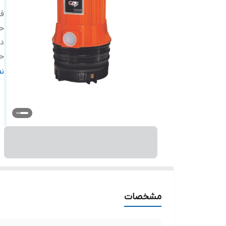
ق
حد
د
حد
فل
ن
آم
ول
ج
ج
کش
مشخصات