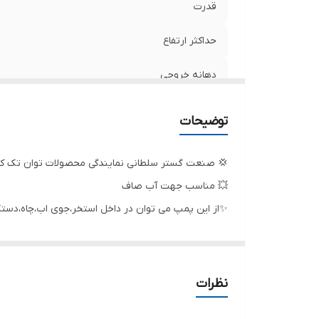
قدرت
حداکثر ارتفاع
دهانه خروجی
حداکثر آبدهی
توضیحات
فلوتر
💢 صنعت گستر سلطانی نمایندگی محصولات توان تک که 
آمپر
💥 مناسب جهت آب صاف
✨از این پمپ می توان در داخل استخر،جوی اب،چاه،دستگاهه
ولتاژ
شرکت توان تک جم در سال 1362 شمسی با هدف ساخت و تولید ادوات کشاورزی و پمپ های آب تاسیس گردید در قدم اول طراحی یک نوع پمپ کف کش را برنامه ریزی و تولید نمود.
جنس شفت
کیفیت بالا و رعایت استاندارهای معتبر و تحقیقات گست
بسیاری پیدا کند تا جایی که این محصولات بازار بسیار م
جنس پروانه
نظرات
کشور سازنده