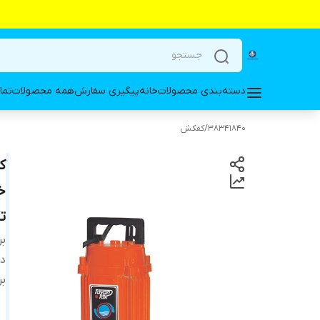
دسته‌بندی محصولات
خانه
پیگیری سفارش
همه محصولات
تما
38341840
/
کفکش
ت
بر
دس
بر