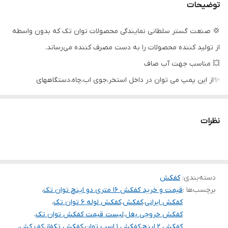
توضیحات
حداکثر آبدهی
۳۰۰ لیتر در دقیقه
💢 صنعت گستر سلطانی نمایندگی محصولات توان تک که بدون واسطه
آمپر
4.1
از تولید کننده محصولات را به دست مصرف کننده می‌رساند.
جنس شفت
استیل
💥 مناسب جهت آب صاف
✨از این پمپ می توان در داخل استخر،جوی اب،چاه،دستگاههای
جنس پروانه
استیل
آبیاری،فواره ها و نقاط آب گرفته که احتیاج به تخلیه سریع دارند،استفاده
کشور سازنده
ایران
نمود.
نظرات
شرکت توان تک جم در سال 1362 شمسی با هدف ساخت و تولید ادوات
کشاورزی و پمپ های آب تاسیس گردید در قدم اول طراحی یک نوع
پمپ کف کش را برنامه ریزی و تولید نمود.
دسته‌بندی
:
کفکش
کیفیت بالا و رعایت استاندارهای معتبر و تحقیقات گسترده موجب گردید
برچسب‌ها :
قیمت و خرید کفکش 16 متری دو اینچ توان تک
،
تا تولید از حالت کارگاهی به صورت کارخانه و تنوع تولید از یک محصول
کفکش ایرانی
،
کفکش
،
کفکش لوله 6 توان تک
،
به چندین محصول تبدیل شود و متقاضیان بسیاری پیدا کند تا جایی که
کفکش خروجی بغل
،
لیست قیمت کفکش توان تک
،
کفکش 2 اینچ
،
کفکش 1 اسب توان
،
کفکش تکفاز
،
این محصولات بازار بسیار مناسبی در بین مصرف کنندگان خانگی و
کف کش
،