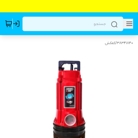
38341840
/
کفکش