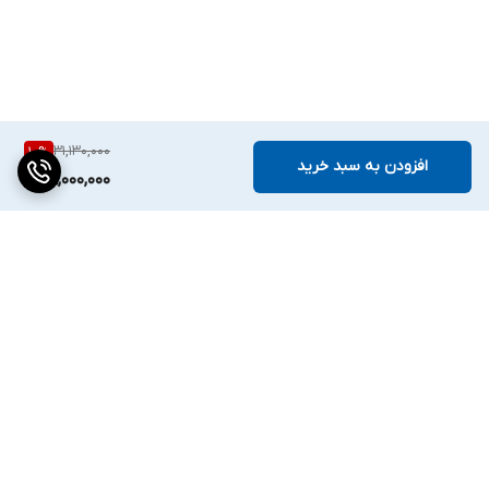
31,130,000
10
%
افزودن به سبد خرید
28,000,000
برگشت به بالا