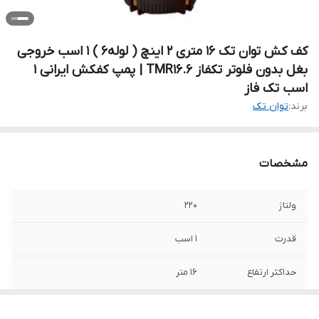
کف کش توان تک ۱۶ متری ۲ اینچ ( لوله6 ) 1 اسب خروجی
بغل بدون فلوتر تکفاز TMR16.6 | پمپ کفکش ایرانی 1
اسب تک فاز
برند:
توان تک
مشخصات
ولتاژ
220
قدرت
۱ اسب
حداکثر ارتفاع
16 متر
دهانه خروجی
2 اینچ (لوله 6 سانت)