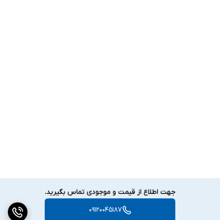
جهت اطلاع از قیمت و موجودی تماس بگیرید.
09120045187