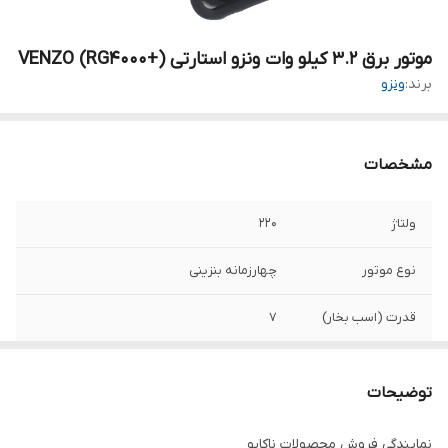
موتور برق ۳.۲ کیلو وات ونزو استارتی VENZO (RG4000+)
برند:
ونزو
مشخصات
ولتاژ
۲۲۰
نوع موتور
چهارزمانه بنزینی
قدرت (اسب بخار)
۷
حداکثر توان
۳.۲ کیلو وات
توضیحات
نوع سوخت
بنزین
نمایندگی فروش محصولات ناکایو