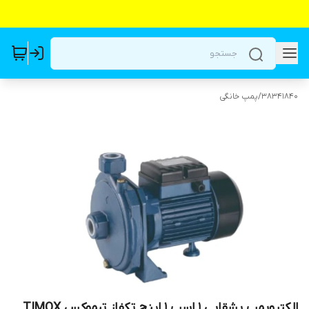
38341840
/
پمپ خانگی
الکتروپمپ بشقابی ۱ اسب ۱ اینچ تکفاز تیموکس TIMOX