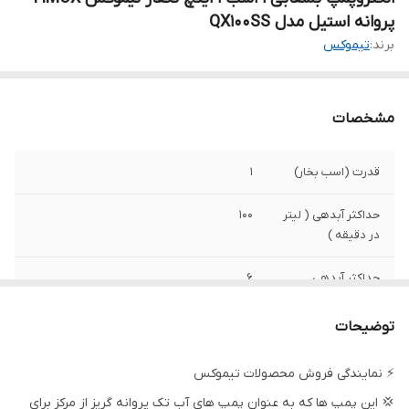
پروانه استیل مدل QX100SS
برند:
تیموکس
مشخصات
قدرت (اسب بخار)
۱
حداکثر آبدهی ( لیتر
۱۰۰
در دقیقه )
حداکثر آبدهی
۶
(مترمکعب در
ساعت)
توضیحات
ولتاژ
۲۲۰
⚡ نمایندگی فروش محصولات تیموکس
💢 این پمپ ها که به عنوان پمپ های آب تک پروانه گریز از مرکز برای
حداکثر ارتفاع
۳۳ متر