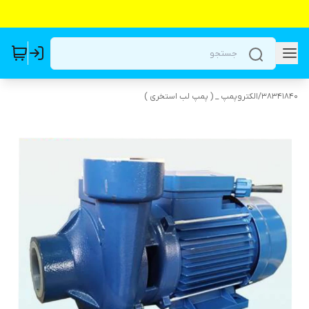
38341840
/
الکتروپمپ _ ( پمپ لب استخری )