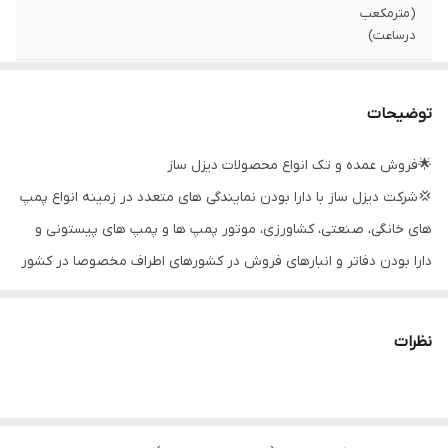
(مترمکعب
درساعت)
حداکثر آبدهی
۴۵۰
(لیتردردقیقه)
توضیحات
قدرت (کیلووات)
۱.۵
🌟فروش عمده و تک انواع محصولات دیزل ساز
💢شرکت دیزل ساز با دارا بودن نمایندگی های متعدد در زمینه انواع پمپ
قدرت (اسب بخار)
۲
های خانگی، صنعتی، کشاورزی، موتور پمپ ها و پمپ های پیستونی و
دهانه خروجی
۲ اینچ
دارا بودن دفاتر و انبارهای فروش در کشورهای اطراف مخصوصا در کشور
ولتاژ
۲۲۰
عراق بزرگترین و قوی ترین گروه تامین کننده پمپ در خاورمیانه می
باشد
سیم پیچی
مس
نظرات
💫به علاوه به علت روابط نزدیک بین المللی و حجم مالی بالا قابلیت
جنس شفت
استیل
گرفتن تخفیف و امتیازات ویژه را از تامین کننده های محصولات داشته و
از این طریق توانسته قیمت های بسیاررقابتی و منصفانه را به بازار
کشور سازنده
ایران