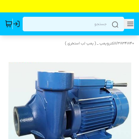
38341840
/
الکتروپمپ _ ( پمپ لب استخری )