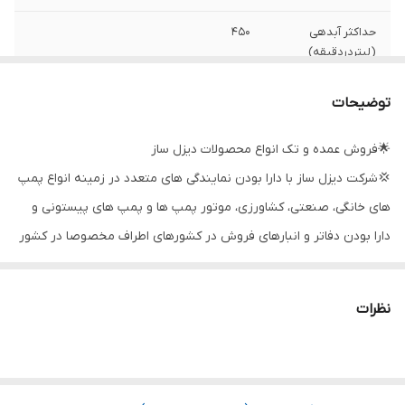
حداکثر آبدهی
۴۵۰
(لیتردردقیقه)
حداکثر ارتفاع
۲۰ متر
توضیحات
قدرت (کیلووات)
۱.۵
🌟فروش عمده و تک انواع محصولات دیزل ساز
💢شرکت دیزل ساز با دارا بودن نمایندگی های متعدد در زمینه انواع پمپ
ولتاژ
۳۸۰
های خانگی، صنعتی، کشاورزی، موتور پمپ ها و پمپ های پیستونی و
قدرت (اسب بخار)
۲
دارا بودن دفاتر و انبارهای فروش در کشورهای اطراف مخصوصا در کشور
دهانه خروجی
۲ اینچ
عراق بزرگترین و قوی ترین گروه تامین کننده پمپ در خاورمیانه می
باشد
سیم پیچی
مس
نظرات
💫به علاوه به علت روابط نزدیک بین المللی و حجم مالی بالا قابلیت
کشور سازنده
ایران
گرفتن تخفیف و امتیازات ویژه را از تامین کننده های محصولات داشته و
از این طریق توانسته قیمت های بسیاررقابتی و منصفانه را به بازار
جنس شفت
استیل