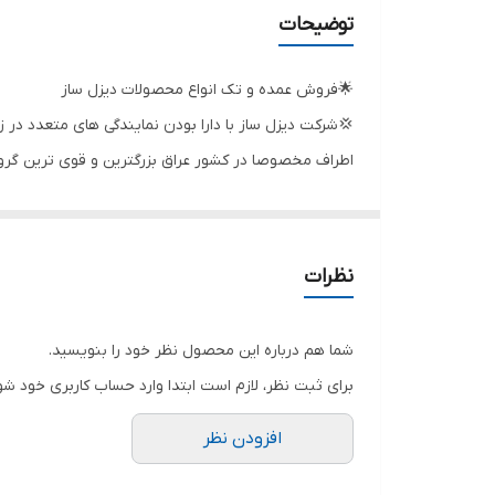
قدرت (کیلووات)
توضیحات
قدرت (اسب بخار)
🌟فروش عمده و تک انواع محصولات دیزل ساز
ولتاژ
💢شرکت دیزل ساز با دارا بودن نمایندگی های متعدد در 
اطراف مخصوصا در کشور عراق بزرگترین و قوی ترین گروه
دهانه خروجی
💫به علاوه به علت روابط نزدیک بین المللی و حجم مالی 
کشور سازنده
منصفانه را به بازار مصرف ارایه دهد.
✨تمامی پمپ های شرکت دیزل ساز دارای 12 ماه گارانتی و 10 سال خدمات پس از فروش میباشد که با توجه به پشتیبانی قوی این شرکت سبب اطمینان خاطر خریداران گرامی خواهد شد.
سیم پیچی
نظرات
جنس شفت
شما هم درباره این محصول نظر خود را بنویسید.
جنس پروانه
برای ثبت نظر، لازم است ابتدا وارد حساب کاربری خود شو
افزودن نظر