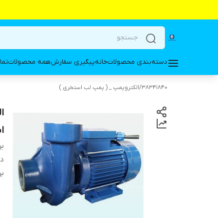
دسته‌بندی محصولات
خانه
پیگیری سفارش
همه محصولات
تما
38341840
/
الکتروپمپ _ ( پمپ لب استخری )
اس
بر
دس
بر