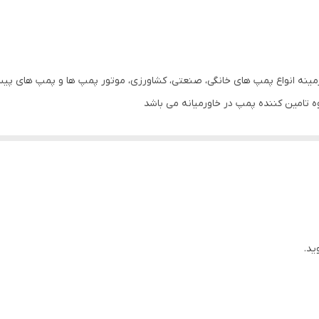
۲.۲
۳
۳۸۰
زمینه انواع پمپ های خانگی، صنعتی، کشاورزی، موتور پمپ ها و پمپ های پیست
 تامین کننده پمپ در خاورمیانه می باشد
۲ اینچ
بالا قابلیت گرفتن تخفیف و امتیازات ویژه را از تامین کننده های محصولات دا
ایران
مس
استیل
برنج
ید.