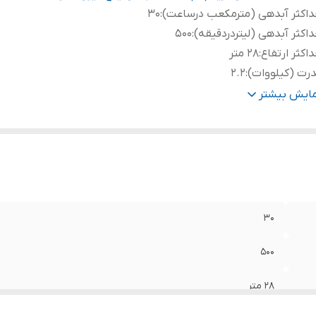
اکثر آبدهی (مترمکعب درساعت)
:
۳۰
اکثر آبدهی (لیتردردقیقه)
:
۵۰۰
اکثر ارتفاع
:
۲۸ متر
رت (کیلووات)
:
۲.۲
رت (اسب بخار)
:
۳
مایش بیشتر
تاژ
:
۳۸۰
هانه خروجی
:
۲ اینچ
ور سازنده
:
ایران
یم پیچی
:
مس
نس شفت
:
استیل
نس پروانه
:
برنج
۳۰
۵۰۰
۲۸ متر