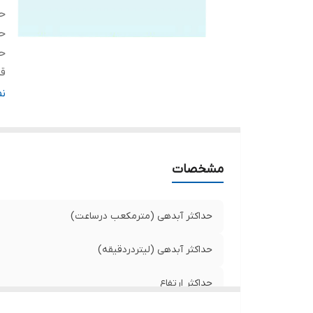
حد
حد
حد
قد
قد
ن
ول
د
کش
مشخصات
س
ج
ج
حداکثر آبدهی (مترمکعب درساعت)
حداکثر آبدهی (لیتردردقیقه)
حداکثر ارتفاع