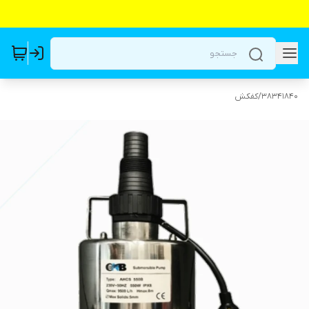
38341840
/
کفکش