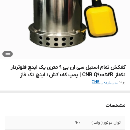
کفکش تمام استیل سی ان بی ۹ متری یک اینچ فلوتردار
تکفاز CNB Q90052R | پمپ کف کش ۱ اینچ تک فاز
برند:
سی ان بی CNB
مشخصات
توان موتور ( وات )
۹۰۰