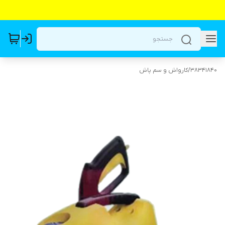
38341840
/
کارواش و سم پاش