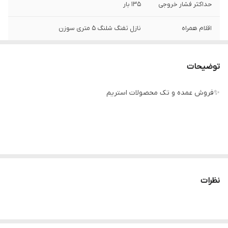
حداکثر فشار خروجی
۱۳۵ بار
اقلام همراه
نازل تفنگ شلنگ ۵ متری سوزن
نوع موتور
ذغالی
توضیحات
کشور سازنده
چین
✨فروش عمده و تک محصولات استریم
حداکثر میزان آبدهی
۶ لیتر در دقیقه
نظرات