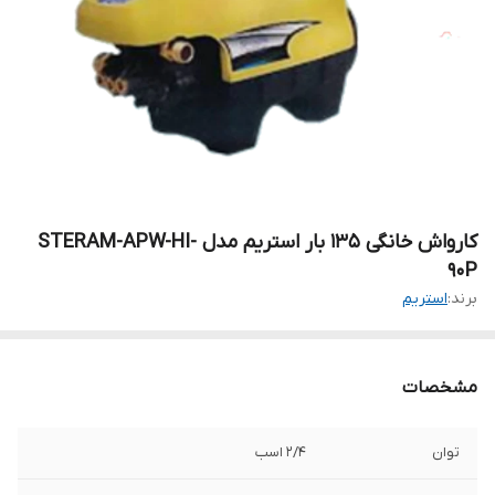
کارواش خانگی ۱۳۵ بار استریم مدل STERAM-APW-HI-
90P
برند:
استریم
مشخصات
توان
۲/۴ اسب