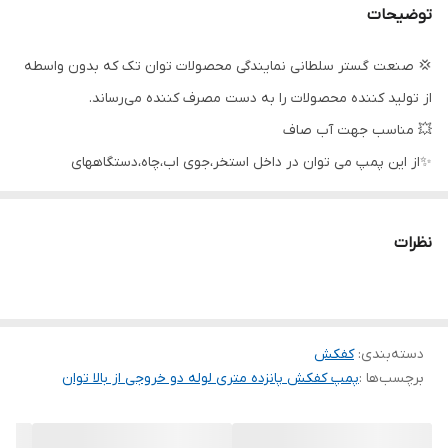
توضیحات
آمپر
3.6
💢 صنعت گستر سلطانی نمایندگی محصولات توان تک که بدون واسطه
حداکثر آبدهی
۲۹۵ لیتر در دقیقه
از تولید کننده محصولات را به دست مصرف کننده می‌رساند.
جنس شفت
استیل
💥 مناسب جهت آب صاف
✨از این پمپ می توان در داخل استخر،جوی اب،چاه،دستگاههای
جنس پروانه
استیل
آبیاری،فواره ها و نقاط آب گرفته که احتیاج به تخلیه سریع دارند،استفاده
کشور سازنده
ایران
نمود.
نظرات
شرکت توان تک جم در سال 1362 شمسی با هدف ساخت و تولید ادوات
کشاورزی و پمپ های آب تاسیس گردید در قدم اول طراحی یک نوع
پمپ کف کش را برنامه ریزی و تولید نمود.
دسته‌بندی
:
کفکش
کیفیت بالا و رعایت استاندارهای معتبر و تحقیقات گسترده موجب گردید
برچسب‌ها :
پمپ کفکش پانزده متری لوله دو خروجی از بالا توان
تا تولید از حالت کارگاهی به صورت کارخانه و تنوع تولید از یک محصول
به چندین محصول تبدیل شود و متقاضیان بسیاری پیدا کند تا جایی که