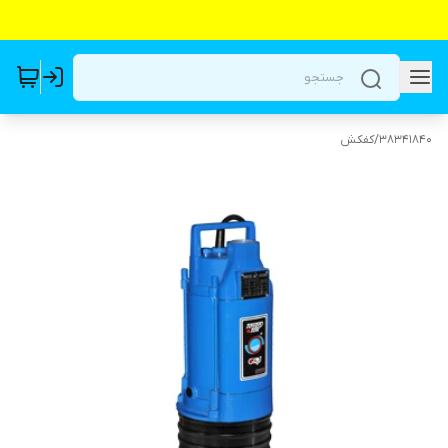
38341840
/
کفکش