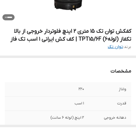
کفکش توان تک ۱۵ متری ۲ اینچ فلوتردار خروجی از بالا
تکفاز (لوله6) TPT15/6F | کف کش ایرانی 1 اسب تک فاز
برند:
توان تک
مشخصات
ولتاژ
220
قدرت
۱ اسب
دهانه خروجی
2 اینچ (لوله 6 سانت)
حداکثر ارتفاع
15 متر