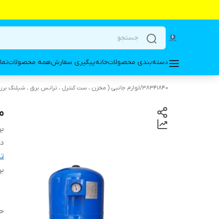
دسته‌بندی محصولات
خانه
پیگیری سفارش
همه محصولات
تما
38341840
/
لوازم جانبی ( مخزن ، ست کنترل ، ترانس برق ، شیلنگ برز
منب
بر
دس
ت
بر
ح