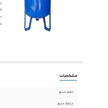
ار
قط
سا
با
ن
با
کش
مشخصات
حجم منبع
ارتفاع منبع