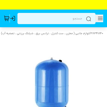
38341840
/
لوازم جانبی ( مخزن ، ست کنترل ، ترانس برق ، شیلنگ برزنتی ، تصفیه آب)