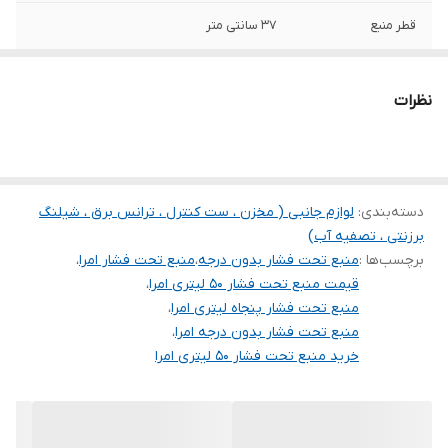
قطر منبع
۳۷ سانتی متر
سایز اتصالات
۱ اینچ
نظرات
بازه فشار
۱۰ بار
کشور سازنده
ایران
دسته‌بندی
:
لوازم جانبی ( مخزن ، ست کنترل ، ترانس برق ، شیلنگ
برزنتی ، تصفیه آب)
برچسب‌ها :
منبع تحت فشار بدون درجه
،
منبع تحت فشار امرا
،
قیمت منبع تحت فشار ۵۰ لیتری امرا
،
منبع تحت فشار پنجاه لیتری امرا
،
منبع تحت فشار بدون درجه امرا
،
خرید منبع تحت فشار ۵۰ لیتری امرا