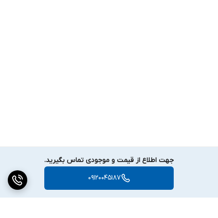
جهت اطلاع از قیمت و موجودی تماس بگیرید.
09120045187