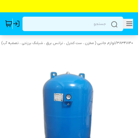
38341840
/
لوازم جانبی ( مخزن ، ست کنترل ، ترانس برق ، شیلنگ برزنتی ، تصفیه آب)