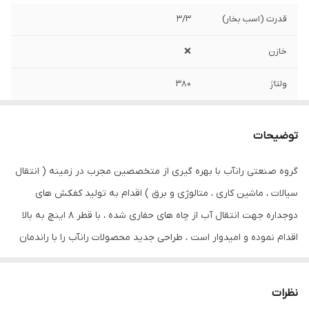
قدرت (اسب بخار)
۳/۳
خازن
❌️
ولتاژ
۳۸۰
قدرت (کیلووات)
۲/۵
توضیحات
آمپر
۵
گروه صنعتی رانآب با بهره گیری از متخصصین مجرب در زمینه ( انتقال
حداکثر آبدهی ( لیتر
۴۷۰
سیالات ، ماشین کاری ، متالوژی و برق ) اقدام به تولید کفکش های
در دقیقه )
دوجداره جهت انتقال آب از چاه های حفاری شده ، با قطر ۸ اینچ به بالا
دهانه خروجی
۲ اینچ
اقدام نموده و امیدوار است ، طراحی جدید محصولات رانآب را با راندمان
بهینه و حداقل مصرف انرژی نیاز شما مشتریان گرامی را برطرف سازد.
وزن
۲۹ کیلو
بدنه کفکش های رانآب از جنس آلومینیوم آلیاژی بوده که توسط
نظرات
حداکثر ارتفاع
۳۲ متر
متخصصین متالوژی ریخته گری ، نشتی گیری و ماشین کاری گردیده