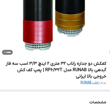
کفکش دو جداره راناب ۳۲ متری ۲ اینچ ۳/۳ اسب سه فاز
آبدهی بالا RUNAB مدل RP6/32T | پمپ کف کش
خروجی بالا ایرانی
برند:
راناب RUNAB
مشخصات