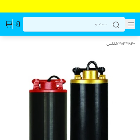
38341840
/
کفکش