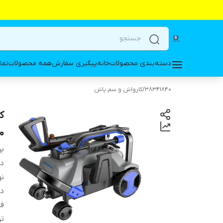
دسته‌بندی محصولات
خانه
پیگیری سفارش
همه محصولات
تما
38341840
/
کارواش و سم پاش
820
بر
دس
نو
دب
فش
تو