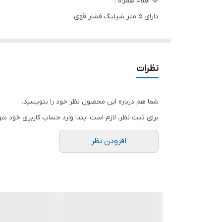
💢 اقلام همراه :
دارای ۵ متر شیلنگ فشار قوی
تفنگ و لانس استاندارد
مخزن مایع شستشوی داخلی
شیلنگ جمع کن
نظرات
کوپلینگ و رابط ورودی
مجهز به فیلتر
شما هم درباره این محصول نظر خود را بنویسید.
دارای ۳ نازل توربو ، قابل تنظیم ، خم دار
برای ثبت نظر، لازم است ابتدا وارد حساب کاربری خود شو
💢 کارواش مدل HP1820 از فشار خروج
افزودن نظر
خانگی منحصر به فرد است. نکته جالب دیگر دارا بودن د