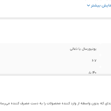
ول شیلنگ
:
۵ متر
مایش بیشتر
ور سازنده
:
کره
یونیورسال یا ذغالی
۶.۷
۱۴۰ بار
۱۸۰۰ وات
۵ متر
ی که بدون واسطه از وارد کننده محصولات را به دست مصرف کننده می‌رساند
کره