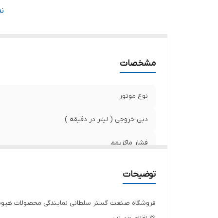
ط
ن
کش
مشخصات
نوع موتور
دبی خروجی ( لیتر در دقیقه )
فشار ماکزیمم
توان موتور
توضیحات
طول شیلنگ
فروشگاه صنعت گستر سلطانی نمایندگی محصولات هیوندا
کشور سازنده