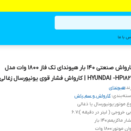
س با ما
کارواش صنعتی ۱۴۰ بار هیوندای تک فاز ۱۸۰۰ وات مدل
HYUNDAI -HP1 | کارواش فشار قوی یونیورسال زغالی کره ای
ند:
هیوندای
ته‌بندی
:
کارواش و سم پاش
ع موتور
:
یونیورسال یا ذغالی
ی خروجی ( لیتر در دقیقه )
:
۶.۷
ار ماکزیمم
:
۱۴۰ بار
ان موتور
:
۱۸۰۰ وات