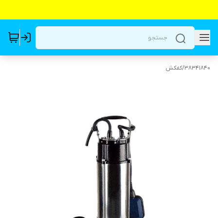
38341840
/
کفکش