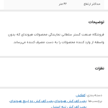
حداکثر ارتفاع
۴۲ متر
حداکثر آبدهی
۶
(مترمکعب در
توضیحات
ساعت)
فروشگاه صنعت گستر سلطانی نمایندگی محصولات هیوندای که بدون
جنس بدنه
استیل
واسطه از وارد کننده محصولات را به دست مصرف کننده می‌رساند.
دهانه خروجی
۲ اینچ
ساخت کشور
کره
نظرات
سیم پیچی
مس
جنس شفت
استیل
دسته‌بندی
:
کفکش
برچسب‌ها :
پمپ کف کش هیوندای
،
پمپ کف کش دو اینچ هیوندای
،
پمپ کف کش تنه استیل
،