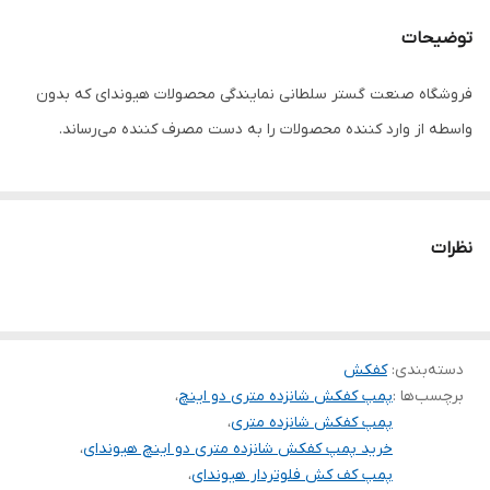
جنس بدنه
آلومینیوم
توضیحات
حداکثر آبدهی
۱۰
(مترمکعب در
فروشگاه صنعت گستر سلطانی نمایندگی محصولات هیوندای که بدون
ساعت)
واسطه از وارد کننده محصولات را به دست مصرف کننده می‌رساند.
دهانه خروجی
۲ اینچ
جنس پروانه
چدن
نظرات
ساخت کشور
کره
سیم پیچی
مس
جنس شفت
استیل
دسته‌بندی
:
کفکش
برچسب‌ها :
پمپ کفکش شانزده متری دو اینچ
،
پمپ کفکش شانزده متری
،
خرید پمپ کفکش شانزده متری دو اینچ هیوندای
،
پمپ کف کش فلوتردار هیوندای
،