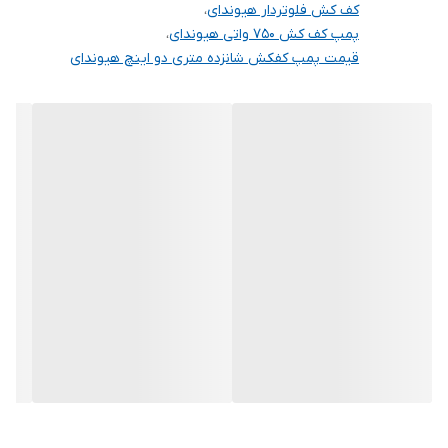
کف کش فلوتردار هیوندای
،
پمپ کف کش ۷۵۰ واتی هیوندای
،
قیمت پمپ کفکش شانزده متری دو اینچ هیوندای