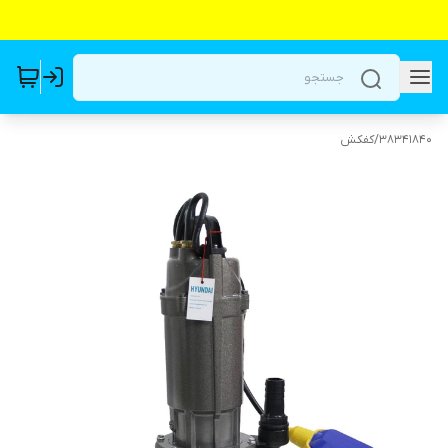
38341840
/
کفکش