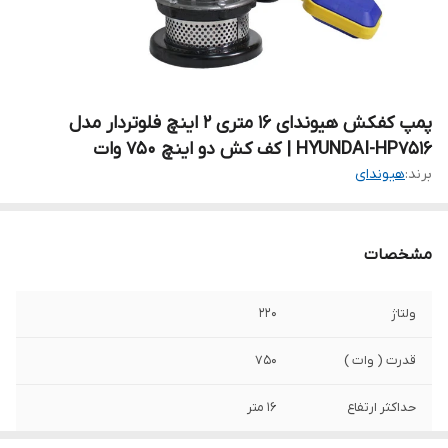
پمپ کفکش هیوندای ۱۶ متری ۲ اینچ فلوتردار مدل
HYUNDAI-HP7516 | کف کش دو اینچ ۷۵۰ وات
برند:
هیوندای
مشخصات
ولتاژ
۲۲۰
قدرت ( وات )
۷۵۰
حداکثر ارتفاع
۱۶ متر