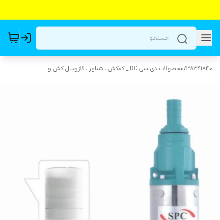
38341840
/
محصولات دی سی DC _ کفکش ، شناور ، گازوییل کش و...