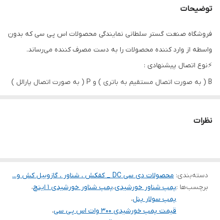
توضیحات
نوع پروانه
طبقاتی پلاستیک
فروشگاه صنعت گستر سلطانی نمایندگی محصولات اس پی سی که بدون
دهانه خروجی
۲ اینچ
واسطه از وارد کننده محصولات را به دست مصرف کننده می‌رساند.
پنل
❌
⚡️نوع اتصال پیشنهادی :
B ( به صورت اتصال مستقیم به باتری ) و P ( به صورت اتصال پارالل )
کشور سازنده
چین
حداکثر آبدهی
۳
نظرات
(مترمکعب در
ساعت)
دسته‌بندی
:
محصولات دی سی DC _ کفکش ، شناور ، گازوییل کش و...
برچسب‌ها :
پمپ شناور خورشیدی
،
پمپ شناور خورشیدی ۱ اینچ
،
پمپ سولار پنل
،
قیمت پمپ خورشیدی ۳۰۰ وات اس پی سی
،