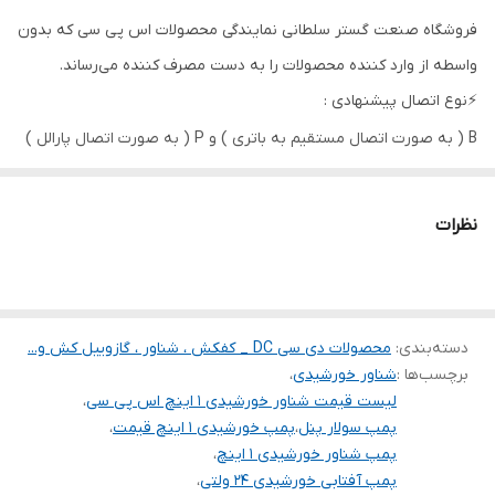
فروشگاه صنعت گستر سلطانی نمایندگی محصولات اس پی سی که بدون
نوع پروانه
ماردونی
واسطه از وارد کننده محصولات را به دست مصرف کننده می‌رساند.
پنل
❌
⚡️نوع اتصال پیشنهادی :
B ( به صورت اتصال مستقیم به باتری ) و P ( به صورت اتصال پارالل )
دهانه خروجی
۱ اینچ
حداکثر آبدهی
۳
نظرات
(مترمکعب در
ساعت)
دسته‌بندی
:
محصولات دی سی DC _ کفکش ، شناور ، گازوییل کش و...
برچسب‌ها :
شناور خورشیدی
،
لیست قیمت شناور خورشیدی 1 اینچ اس پی سی
،
پمپ سولار پنل
،
پمپ خورشیدی 1 اینچ قیمت
،
پمپ شناور خورشیدی 1 اینچ
،
پمپ آفتابی خورشیدی ۲۴ ولتی
،