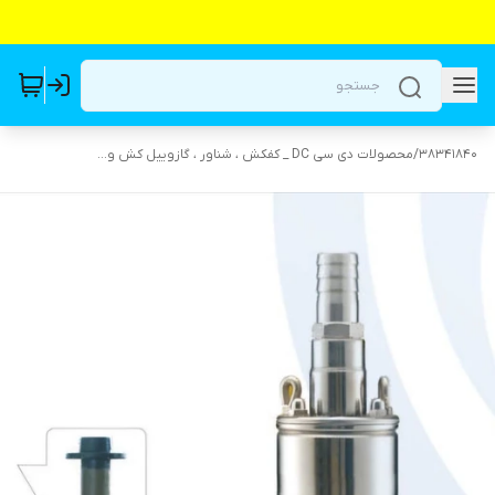
38341840
/
محصولات دی سی DC _ کفکش ، شناور ، گازوییل کش و...