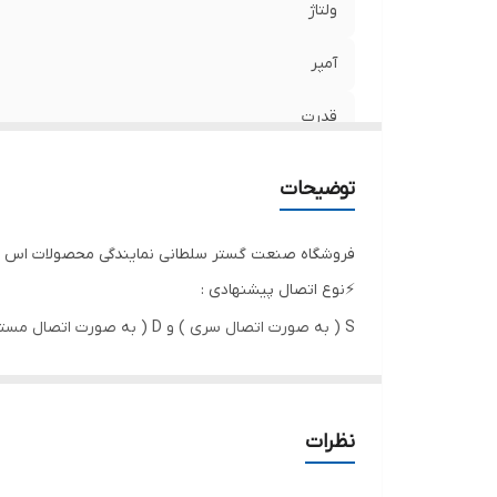
نو
ولتاژ
آمپر
قدرت
حداکثر ارتفاع
توضیحات
حداکثر آبدهی در ارتفاع 1 متری
فروشگاه صنعت گستر سلطانی نمایندگی محصولات اس پی
آبدهی در ارتفاع 25 متری
⚡️نوع اتصال پیشنهادی :
S ( به صورت اتصال سری ) و D ( به صورت اتصال مستقیم به سولار پنل )
آبدهی در ارتفاع 45 متری
پنل
کشور سازنده
نظرات
دهانه خروجی