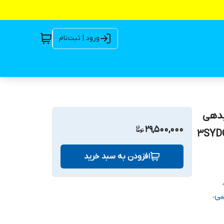
ورود | ثبت‌نام
نچ ۳۰ ولت ۲۵۰ وات آبدهی
29,500,000
( DC ) مدل 3SYDC30V/S-
افزودن به سبد خرید
،