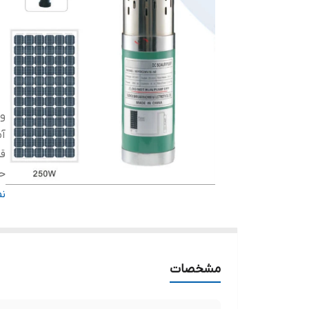
ول
آم
ق
حد
حد
ن
آب
آب
پ
مشخصات
کش
د