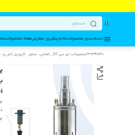
دسته‌بندی محصولات
خانه
پیگیری سفارش
همه محصولات
تما
38341840
/
محصولات دی سی DC _ کفکش ، شناور ، گازوییل کش و...
50W-1
بر
دس
بر