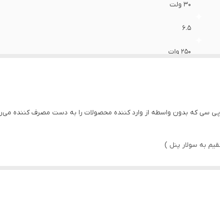
ع پروانه
:
ماردونی
۳۰ ولت
۶.۵
۲۵۰ وات
۵۰ متر
58 لیتر در دقیقه
 سی که بدون واسطه از وارد کننده محصولات را به دست مصرف کننده می‌رس
50 لیتر در دقیقه
21 لیتر در دقیقه
❌
چین
25 میلی متر