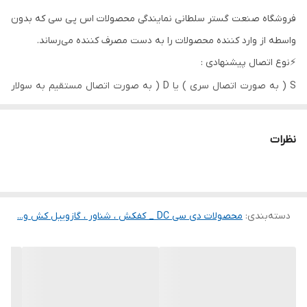
ارتفاع 1 متری
فروشگاه صنعت گستر سلطانی نمایندگی محصولات اس پی سی که بدون
واسطه از وارد کننده محصولات را به دست مصرف کننده می‌رساند.
آبدهی در ارتفاع 30
52 لیتر در دقیقه
متری
⚡️نوع اتصال پیشنهادی :
S ( به صورت اتصال سری ) یا D ( به صورت اتصال مستقیم به سولار
آبدهی در ارتفاع 55
16 لیتر در دقیقه
متری
پنل )
نوع پروانه
ماردونی
نظرات
پنل
❌
دهانه خروجی
25 میلی متر
دسته‌بندی
:
محصولات دی سی DC _ کفکش ، شناور ، گازوییل کش و...
کشور سازنده
چین