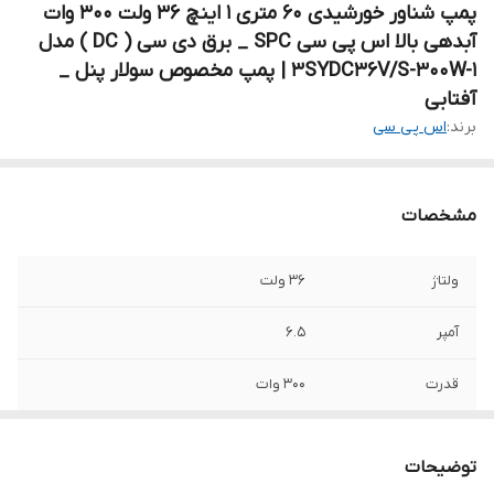
پمپ شناور خورشیدی ۶۰ متری ۱ اینچ ۳۶ ولت ۳۰۰ وات
آبدهی بالا اس پی سی SPC _ برق دی سی ( DC ) مدل
3SYDC36V/S-300W-1 | پمپ مخصوص سولار پنل _
آفتابی
برند:
اس پی سی
مشخصات
ولتاژ
۳۶ ولت
آمپر
۶.۵
قدرت
۳۰۰ وات
حداکثر ارتفاع
۶۰ متر
توضیحات
حداکثر آبدهی در
58 لیتر در دقیقه