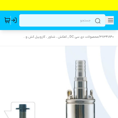
38341840
/
محصولات دی سی DC _ کفکش ، شناور ، گازوییل کش و...