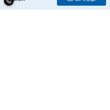
برگشت به بالا
دسترسی سریع
تماس با ما
ارتباط با ما
ساعت کاری: ۹ تا ۱۸
انبار:تهران سعدی جنوبی
0219130462۹