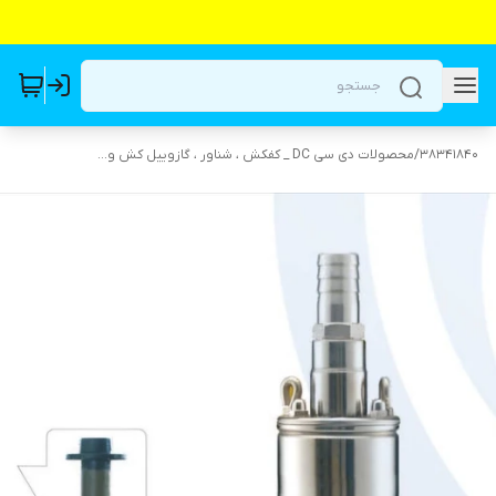
38341840
/
محصولات دی سی DC _ کفکش ، شناور ، گازوییل کش و...