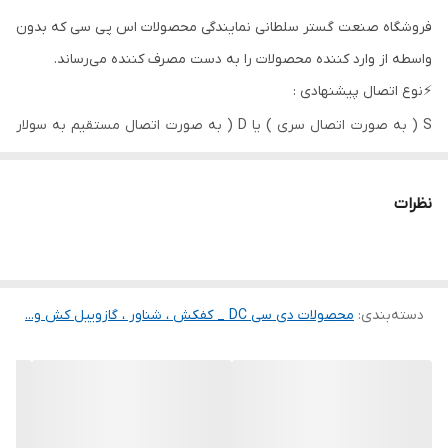
ارتفاع 1 متری
فروشگاه صنعت گستر سلطانی نمایندگی محصولات اس پی سی که بدون
واسطه از وارد کننده محصولات را به دست مصرف کننده می‌رساند.
آبدهی در ارتفاع 30
56 لیتر در دقیقه
متری
⚡️نوع اتصال پیشنهادی :
S ( به صورت اتصال سری ) یا D ( به صورت اتصال مستقیم به سولار
آبدهی در ارتفاع 65
13 لیتر در دقیقه
متری
پنل )
نوع پروانه
ماردونی
نظرات
کشور سازنده
چین
پنل
❌
دسته‌بندی
:
محصولات دی سی DC _ کفکش ، شناور ، گازوییل کش و...
دهانه خروجی
25 میلی متر