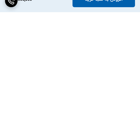
برگشت به بالا
دسترسی سریع
تماس با ما
ارتباط با ما
ساعت کاری: ۹ تا ۱۸
انبار:تهران سعدی جنوبی
0219130462۹