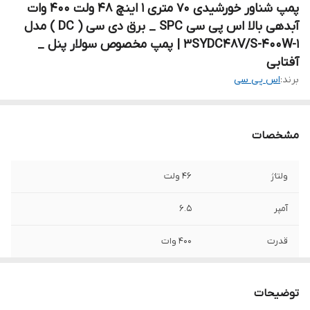
پمپ شناور خورشیدی ۷۰ متری ۱ اینچ ۴۸ ولت ۴۰۰ وات
آبدهی بالا اس پی سی SPC _ برق دی سی ( DC ) مدل
3SYDC48V/S-400W-1 | پمپ مخصوص سولار پنل _
آفتابی
برند:
اس پی سی
مشخصات
ولتاژ
۴۶ ولت
آمپر
۶.۵
قدرت
۴۰۰ وات
حداکثر ارتفاع
۷۰ متر
توضیحات
حداکثر آبدهی در
58 لیتر در دقیقه