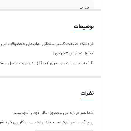
قدرت
حداکثر ارتفاع
توضیحات
دهانه خروجی
فروشگاه صنعت گستر سلطانی نمایندگی محصولات اس پی
آبدهی در ارتفاع 40 متری
⚡️نوع اتصال پیشنهادی :
S ( به صورت اتصال سری ) یا D ( به صورت اتصال مستقیم به سولار پنل )
آبدهی در ارتفاع 70 متری
نوع پروانه
حداکثر آبدهی در ارتفاع 1 متری
نظرات
پنل
شما هم درباره این محصول نظر خود را بنویسید.
کشور سازنده
برای ثبت نظر، لازم است ابتدا وارد حساب کاربری خود شو