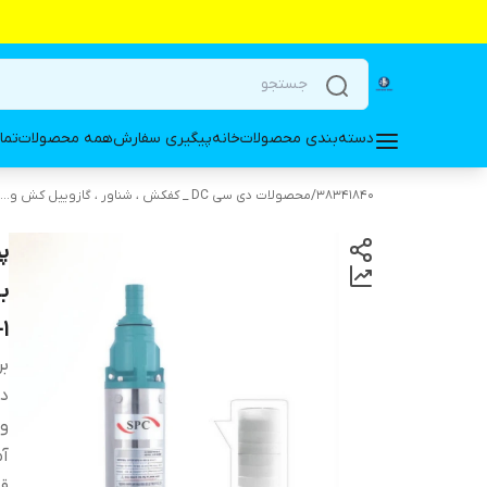
دسته‌بندی محصولات
خانه
پیگیری سفارش
همه محصولات
تما
38341840
/
محصولات دی سی DC _ کفکش ، شناور ، گازوییل کش و...
00W-1
بر
دس
ول
آم