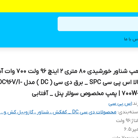
س با ما
پمپ شناور خورشیدی ۸۰ متری ۲ ا
بالا اس پی سی SPC _ برق دی سی ( C
7 | پمپ مخصوص سولار پنل _ آفتابی
ند:
اس پی سی
ته‌بندی
:
محصولات دی سی DC _ کفکش ، شناور ، گازوییل کش و...
تاژ
:
۹۶ ولت
پر
:
۶.۵