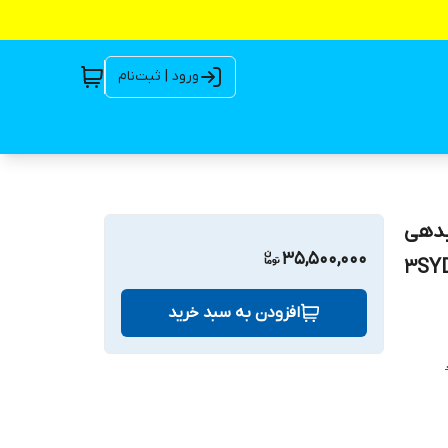
ورود | ثبت‌نام
ینچ ۹۶ ولت ۷۰۰ وات آبدهی
35,500,000
D ) مدل 3SYDC96V/I-
افزودن به سبد خرید