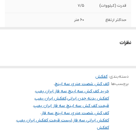
قدرت (کیلووات)
۷/۵
حداکثر ارتفاع
۶۰ متر
حداکثر آبدهی
۳۰
(مترمکعب در
نظرات
ساعت)
حداکثر آبدهی (لیتر
۵۰۰
در دقیقه)
دسته‌بندی
:
کفکش
آمپر
۱۶
برچسب‌ها :
کف کش شصت متری سه اینچ
،
خرید کف کش سه اینچ سه فاز ایران پمپ
،
تعداد پروانه
۲
کفکش بدنه چدن ایرانی
،
کفکش ایران پمپ
،
قیمت کف کش سه اینچ سه فاز ایران پمپ
،
دهانه خروجی
۳ اینچ
کف کش شصت متری سه اینچ سه فاز
،
کفکش ایرانی سه فاز
،
لیست قیمت کفکش ایران پمپ
،
کشور سازنده
ایران
کفکش