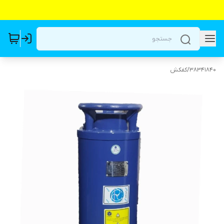
38341840
/
کفکش